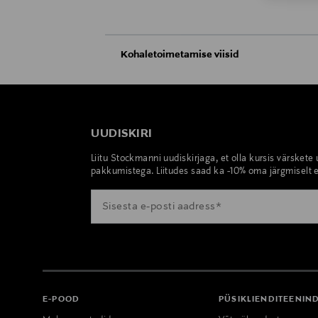
Kohaletoimetamise viisid
Kättesaamine poest
Tarnimine pakiautomaati või postkontoris
UUDISKIRI
Liitu Stockmanni uudiskirjaga, et olla kursis värskete
pakkumistega. Liitudes saad ka -10% oma järgmiselt e
E-POOD
PÜSIKLIENDITEENIN