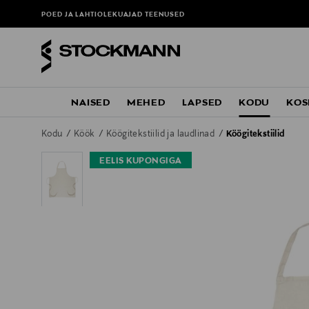
POED JA LAHTIOLEKUAJAD
TEENUSED
NAISED
MEHED
LAPSED
KODU
KOS
Kodu
Köök
Köögitekstiilid ja laudlinad
Köögitekstiilid
EELIS KUPONGIGA