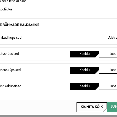
 selle lehe allosas.
poliitika
 ja seljal seotavad paelad.
TE RÜHMADE HALDAMINE
 °C.
alikud küpsised
Alati 
123334228
istusküpsised
Keeldu
Luba
100% linane
9
undusküpsised
Keeldu
Luba
80 x 90 cm
tistikaküpsised
Keeldu
Luba
Lindex Group Oyj
Stockmann, Lindex Group Oyj, Al
Helsinki, Finland
LUB
KINNITA KÕIK
www.stockmann.com/asiakaspa