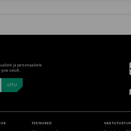
0,00 €
0,00 € – 4,90 €
se
 uudiste ja personaalsete
-poe ostult.
DUS
TEENUSED
VASTUTUSTU