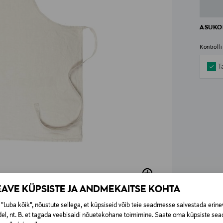
ASUKOH
Kontroll
T
EAVE KÜPSISTE JA ANDMEKAITSE KOHTA
"Luba kõik", nõustute sellega, et küpsiseid võib teie seadmesse salvestada erine
el, nt. B. et tagada veebisaidi nõuetekohane toimimine. Saate oma küpsiste sead