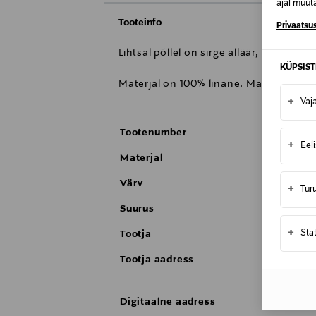
ajal muuta
Tooteinfo
Privaatsus
Lihtsal põllel on sirge alläär, kaelanöör
KÜPSIS
Materjal on 100% linane. Masinpesu 60
+
Vaj
Tootenumber
+
Eel
Materjal
Värv
+
Tur
Suurus
+
Sta
Tootja
Tootja aadress
Digitaalne aadress