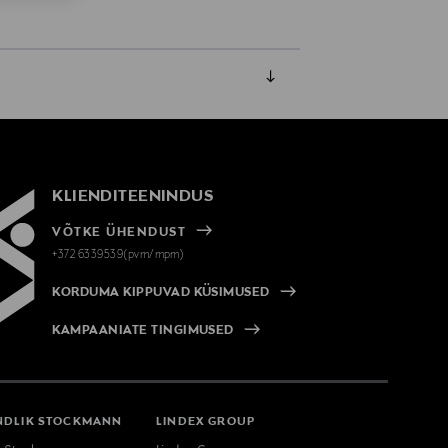
KLIENDITEENINDUS
VÕTKE ÜHENDUST
+372 6339539(pvm/mpm)
KORDUMA KIPPUVAD KÜSIMUSED
KAMPAANIATE TINGIMUSED
NDLIK STOCKMANN
LINDEX GROUP