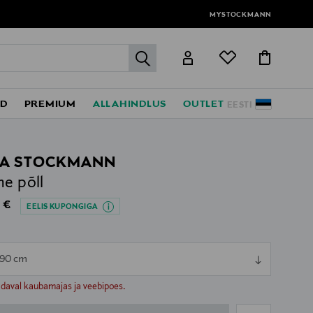
MYSTOCKMANN
label.header.go
ED
PREMIUM
ALLAHINDLUS
OUTLET
EESTI
A STOCKMANN
ne põll
al Price
 €
EELIS KUPONGIGA
 90 cm
ull
ull
adaval kaubamajas ja veebipoes.