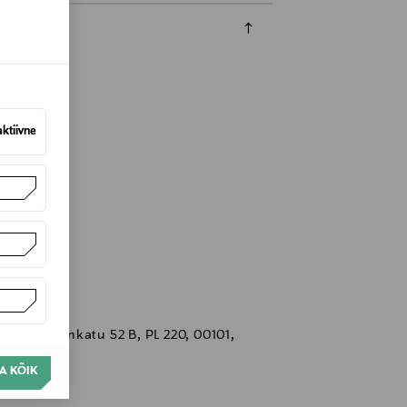
aktiivne
eksanterinkatu 52 B, PL 220, 00101,
A KÕIK
lvelu