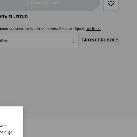
LÄBIMÜÜDUD
TA EI LEITUD
i toote saadavust poes ja broneerimisvõimalust allpool.
Loe lisaks
BRONEERI POES
allinn
vatel
eid igal