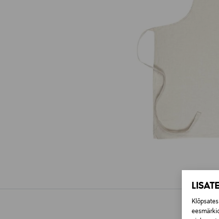
LISAT
Klõpsates 
eesmärkid