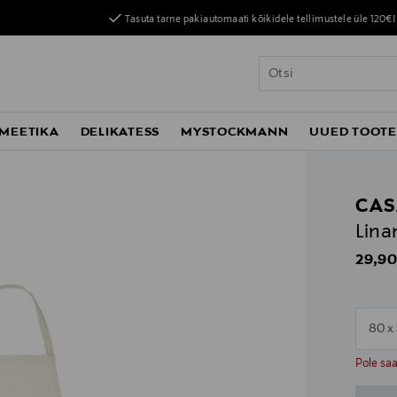
Tasuta tarne pakiautomaati kõikidele tellimustele üle 120€!
MEETIKA
DELIKATESS
MYSTOCKMANN
UUED TOOT
CAS
Lina
Origin
29,90
80 x
n
n
Pole sa