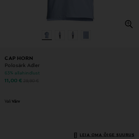
CAP HORN
Polosärk Adler
63% allahindlust
Original Price
Discounted Price
11,00 €
29,90 €
Vali
Värv
LEIA OMA ÕIGE SUURUS