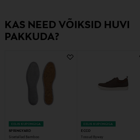
185 cm, puusaümbermõõt 95 cm ja vööümbermõõt 78
cm.
KAS NEED VÕIKSID HUVI
Värv
LT. BLUE MEL.
PAKKUDA?
Tootjamaa
BANGLADESH
Valmistaja tootenumber
ADLER
Tootja
Lindex Group Oyj
EELIS KUPONGIGA
EELIS KUPONGIGA
Tootja aadress
SPRINGYARD
ECCO
Stockmann, Lindex Group Oyj, Aleksanterinkatu 52 B,
Sisetallad Bamboo
Tossud Byway