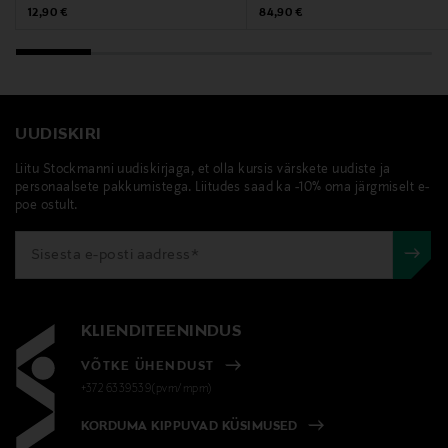
PL 220, 00101, Helsinki, Finland
Original Price
Original Price
12,90 €
84,90 €
Digitaalne aadress
www.stockmann.com/asiakaspalvelu
UUDISKIRI
Märksõnad
Liitu Stockmanni uudiskirjaga, et olla kursis värskete uudiste ja
Cap Horn, t-särk, polosärk, särk
personaalsete pakkumistega. Liitudes saad ka -10% oma järgmiselt e-
poe ostult.
KLIENDITEENINDUS
VÕTKE ÜHENDUST
+372 6339539(pvm/mpm)
KORDUMA KIPPUVAD KÜSIMUSED