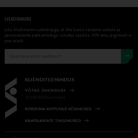
UUDISKIRI
Liitu Stockmanni uudiskirjaga, et olla kursis värskete uudiste ja
personaalsete pakkumistega. Liitudes saad ka -10% oma järgmiselt e-
poe ostult.
KLIENDITEENINDUS
VÕTKE ÜHENDUST
+372 6339539(pvm/mpm)
KORDUMA KIPPUVAD KÜSIMUSED
KAMPAANIATE TINGIMUSED