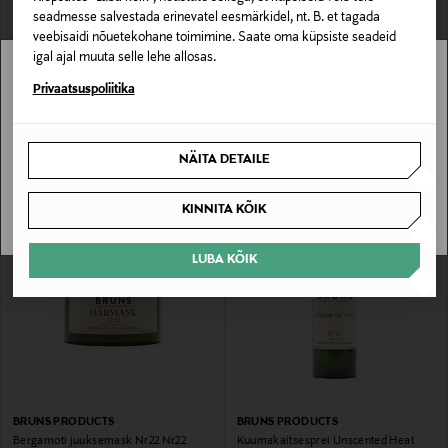
seadmesse salvestada erinevatel eesmärkidel, nt. B. et tagada
veebisaidi nõuetekohane toimimine. Saate oma küpsiste seadeid
igal ajal muuta selle lehe allosas.
Stockmann pole Sinu riigis saadaval.
Privaatsuspoliitika
BRUNS PRODUCTS
BRUNS PRODUCTS
Lõhnatu soolasprei Nr13 Unscented
Kookose šampoon Nr01 Harmonius
Salt Spray, 200 ml
Coconut Shampoo, 300 ml
Sinu riiki ei ole kohaletoimetamine saadaval.
Original Price
Original Price
31,90 €
34,90 €
NÄITA DETAILE
SAAN ARU
KINNITA KÕIK
LUBA KÕIK
BRUNS PRODUCTS
BRUNS PRODUCTS
Bergamoti juuksemask Nr22 Nr22
Kuumakaitsesprei Unscented Heat