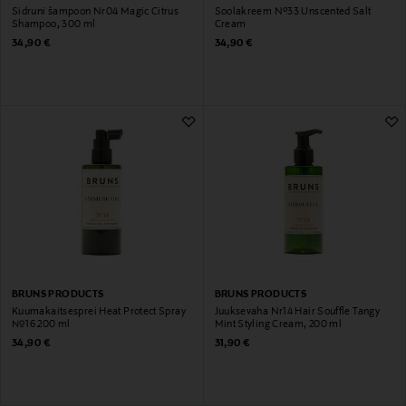
Sidruni šampoon Nr04 Magic Citrus
Soolakreem Nº33 Unscented Salt
Shampoo, 300 ml
Cream
Original Price
Original Price
34,90 €
34,90 €
BRUNS PRODUCTS
BRUNS PRODUCTS
Kuumakaitsesprei Heat Protect Spray
Juuksevaha Nr14 Hair Souffle Tangy
№16 200 ml
Mint Styling Cream, 200 ml
Original Price
Original Price
34,90 €
31,90 €