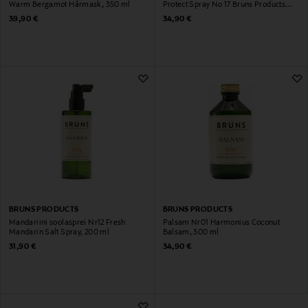
Warm Bergamot Hårmask, 350 ml
Protect Spray No 17 Bruns Products
200 ml
Original Price
Original Price
39,90 €
34,90 €
BRUNS PRODUCTS
BRUNS PRODUCTS
Mandariini soolasprei Nr12 Fresh
Palsam Nr01 Harmonius Coconut
Mandarin Salt Spray, 200 ml
Balsam, 300 ml
Original Price
Original Price
31,90 €
34,90 €