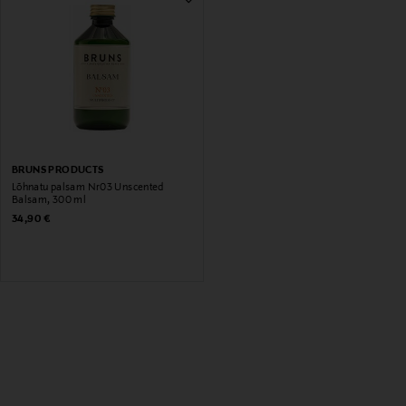
BRUNS PRODUCTS
Lõhnatu palsam Nr03 Unscented
Balsam, 300 ml
Original Price
34,90 €