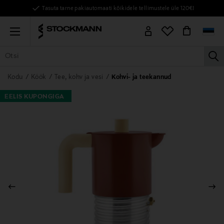
Tasuta tarne pakiautomaati kõikidele tellimustele üle 120€!
Menu
la
KÕIK TOOTED
NAISED
MEHED
LAPSED
KODU
KOSMEE
Kodu
Köök
Tee, kohv ja vesi
Kohvi- ja teekannud
EELIS KUPONGIGA