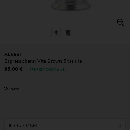
ALESSI
Espressokann Vite Brown 3 tassile
Original Price
85,00 €
EELIS KUPONGIGA
Vali
Värv
null
null