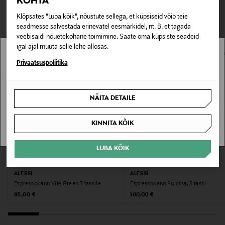
TEISED KLIENDID
KOHTA
Tarnimine pakiautomaati või postkontorisse
Mõõtmed: 16 × 10 × 17 cm.
LOE LISAKS
0,00 € – 4,90 €
Klõpsates "Luba kõik", nõustute sellega, et küpsiseid võib teie
VAATASID KA
seadmesse salvestada erinevatel eesmärkidel, nt. B. et tagada
Tootenumber
veebisaidi nõuetekohane toimimine. Saate oma küpsiste seadeid
igal ajal muuta selle lehe allosas.
178049320
Stockmann pole Sinu riigis saadaval.
Privaatsuspoliitika
Materjal
Sinu riiki ei ole kohaletoimetamine saadaval.
Valualumiinium, termoplastvaik
NÄITA DETAILE
SAAN ARU
Hooldusjuhendid
KINNITA KÕIK
Käsipesu
LUBA KÕIK
Garantii
EELIS KUPONGIGA
EELIS KUPONGIGA
24 kuud
ALESSI
ALESSI
Espressokann Vite Green 3 tassile
Espressokann Pulcina, 3 tassi
Original Price
Original Price
85,00 €
100,00 €
Värv
BR BROWN,CREAM