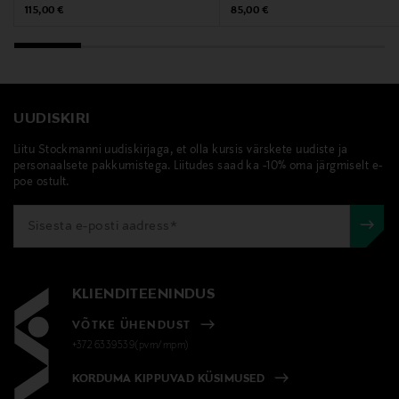
Digitaalne aadress
Original Price
Original Price
115,00 €
85,00 €
alice.nesti@alessi.com
Märksõnad
alessi, espressokann, kohvikann
UUDISKIRI
Liitu Stockmanni uudiskirjaga, et olla kursis värskete uudiste ja
personaalsete pakkumistega. Liitudes saad ka -10% oma järgmiselt e-
poe ostult.
KLIENDITEENINDUS
VÕTKE ÜHENDUST
+372 6339539(pvm/mpm)
KORDUMA KIPPUVAD KÜSIMUSED