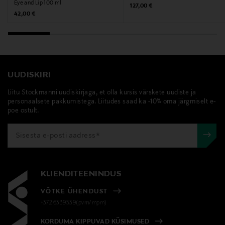
Eye and Lip 100 ml
Original Price
127,00 €
Original Price
42,00 €
UUDISKIRI
Liitu Stockmanni uudiskirjaga, et olla kursis värskete uudiste ja
personaalsete pakkumistega. Liitudes saad ka -10% oma järgmiselt e-
poe ostult.
KLIENDITEENINDUS
VÕTKE ÜHENDUST
+372 6339539(pvm/mpm)
KORDUMA KIPPUVAD KÜSIMUSED