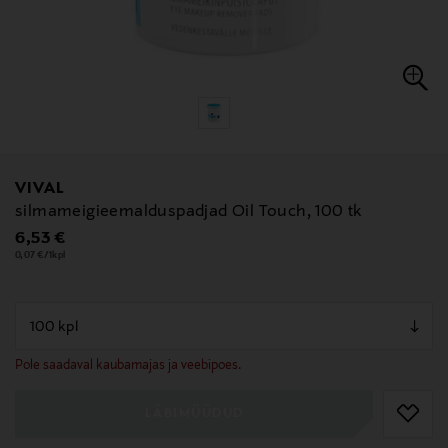
VIVAL
silmameigieemalduspadjad Oil Touch, 100 tk
Original Price
6,53 €
0,07 €/1kpl
null
null
Pole saadaval kaubamajas ja veebipoes.
LÄBIMÜÜDUD