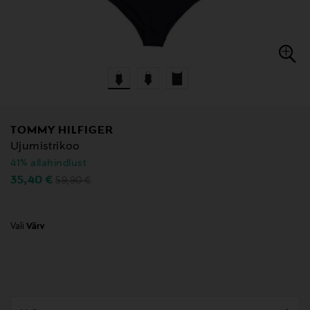
TOMMY HILFIGER
Ujumistrikoo
41% allahindlust
Original Price
Discounted Price
35,40 €
59,90 €
Vali
Värv