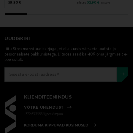
Original Price
Original Price
Discounted Price
alates
59,90 €
32,90 €
55,00 €
UUDISKIRI
Liitu Stockmanni uudiskirjaga, et olla kursis värskete uudiste ja
personaalsete pakkumistega. Liitudes saad ka -10% oma järgmiselt e-
poe ostult.
KLIENDITEENINDUS
VÕTKE ÜHENDUST
+372 6339539(pvm/mpm)
KORDUMA KIPPUVAD KÜSIMUSED