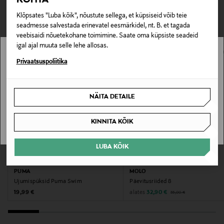
TEISED KLIENDID
Tarnimine pakiautomaati või postkontorisse
Materjal
0,00 € – 4,90 €
Klõpsates "Luba kõik", nõustute sellega, et küpsiseid võib teie
VAATASID KA
80% polüamiid, 20% elastaan
seadmesse salvestada erinevatel eesmärkidel, nt. B. et tagada
veebisaidi nõuetekohane toimimine. Saate oma küpsiste seadeid
Täidis
igal ajal muuta selle lehe allosas.
Sugugi mitte
Stockmann pole Sinu riigis saadaval.
Privaatsuspoliitika
Sinu riiki ei ole kohaletoimetamine saadaval.
Hooldusjuhendid
NÄITA DETAILE
Peske masinas 30 °C.
SAAN ARU
KINNITA KÕIK
Värv
DW5 DESERT SKY
LUBA KÕIK
EELIS KUPONGIGA
SOODUSTUS 40%
Tootjamaa
PUMA
MOLO
VIETNAM
Ujumispüksid Puma Swim
Päevitusriided 8
Original Price
Original Price
Discounted Price
alates
19,99 €
32,90 €
55,00 €
Valmistaja tootenumber
UG0UG00814