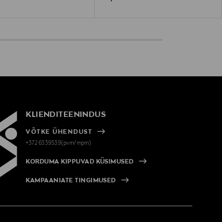
KLIENDITEENINDUS
VÕTKE ÜHENDUST
+372 6339539(pvm/mpm)
KORDUMA KIPPUVAD KÜSIMUSED
KAMPAANIATE TINGIMUSED