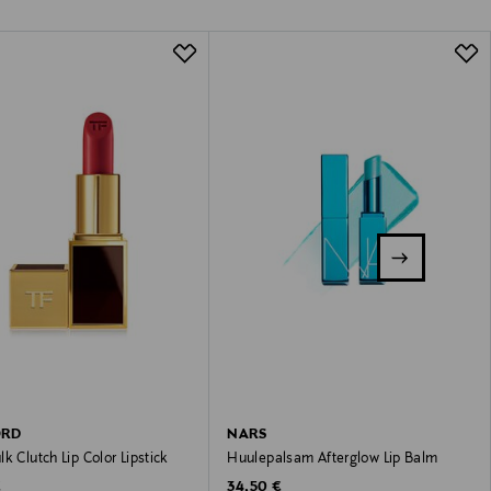
ORD
NARS
k Clutch Lip Color Lipstick
Huulepalsam Afterglow Lip Balm
 Price
Original Price
€
34,50 €