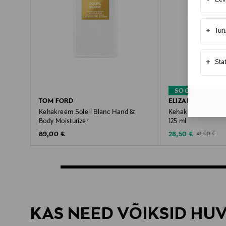
+
Eel
+
Tur
+
Sta
SOODUSTUS 
TOM FORD
ELIZABETH ARDE
Kehakreem Soleil Blanc Hand &
Kehakreem Eternal
Body Moisturizer
125 ml
Original Price
Discounted Price
Original Pric
89,00 €
28,50 €
41,00 €
KAS NEED VÕIKSID HU