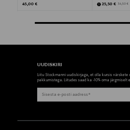
Original Price
Discounted Pric
Original 
45,00 €
25,50 €
34,50 €
UUDISKIRI
Liitu Stockmanni uudiskirjaga, et olla kursis värskete
pakkumistega. Liitudes saad ka -10% oma järgmiselt e