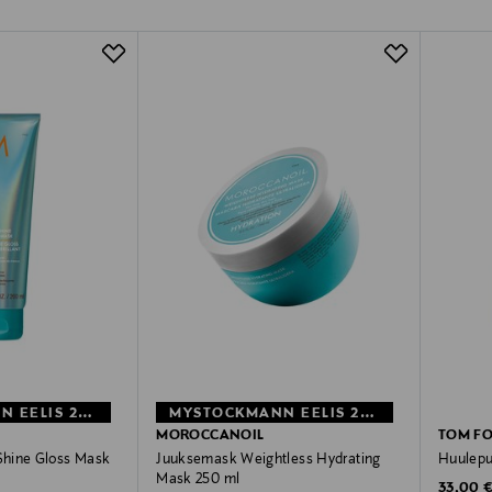
MYSTOCKMANN EELIS 26%
MYSTOCKMANN EELIS 26%
MOROCCANOIL
TOM F
hine Gloss Mask
Juuksemask Weightless Hydrating
Huulepul
Mask 250 ml
Original
33,00 