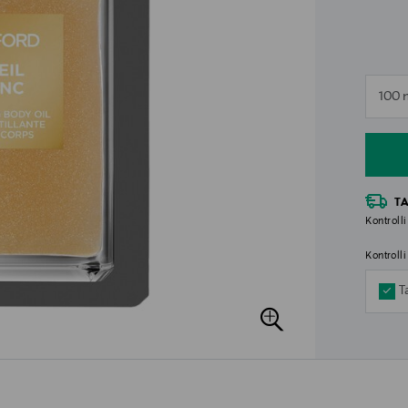
n
100 
n
T
Kontrolli
Kontroll
T