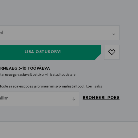
ull
ml
ull
LISA OSTUKORVI
ARNEAEG 3-10 TÖÖPÄEVA
 tarneaega vastavalt ostukorvi lisatud toodetele
i toote saadavust poes ja broneerimisvõimalust allpool.
Loe lisaks
BRONEERI POES
allinn