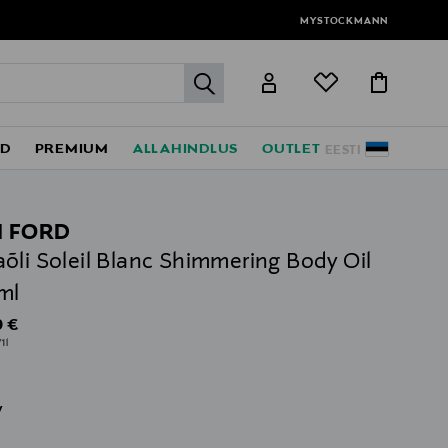
MYSTOCKMANN
label.header.go
ED
PREMIUM
ALLAHINDLUS
OUTLET
EESTI
 FORD
õli Soleil Blanc Shimmering Body Oil
ml
al Price
0 €
1l
v