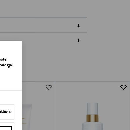
amisest. Suletud pakendis toodete puhul
vad olema avamata originaalpakendis.
vatel
eid igal
aktiivne