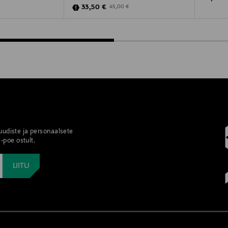
e
Discounted Price
Price
Original Price
33,50 €
45,00 €
 uudiste ja personaalsete
-poe ostult.