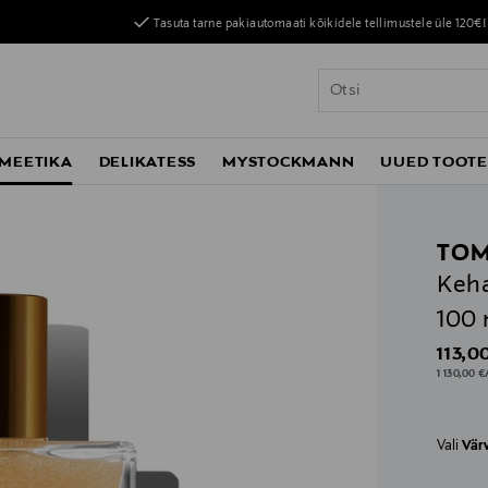
Tasuta tarne pakiautomaati kõikidele tellimustele üle 120€!
MEETIKA
DELIKATESS
MYSTOCKMANN
UUED TOOT
TOM
Keha
100 
Origin
113,0
1 130,00 €/
Vali
Vär