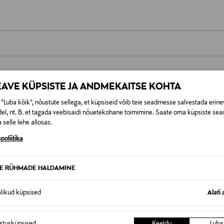
0,00 €
EAVE KÜPSISTE JA ANDMEKAITSE KOHTA
t esitamata lepingust taganeda 30 päeva jooksul alates kauba kättesa
0,00 € – 4,90 €
se
is. Tagastatavad suletud pakendis kosmeetika- ja loodustooted pea
"Luba kõik", nõustute sellega, et küpsiseid võib teie seadmesse salvestada erine
SID KA
el, nt. B. et tagada veebisaidi nõuetekohane toimimine. Saate oma küpsiste sead
 selle lehe allosas.
poliitika
TE RÜHMADE HALDAMINE
alikud küpsised
Alati 