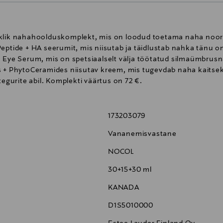
iklik nahahoolduskomplekt, mis on loodud toetama naha nooru
Peptide + HA seerumit, mis niisutab ja täidlustab nahka tänu 
e Eye Serum, mis on spetsiaalselt välja töötatud silmaümbrus
 + PhytoCeramides niisutav kreem, mis tugevdab naha kaitsekih
tegurite abil. Komplekti väärtus on 72 €.
173203079
Vananemisvastane
NOCOL
30+15+30 ml
KANADA
D1S5010000