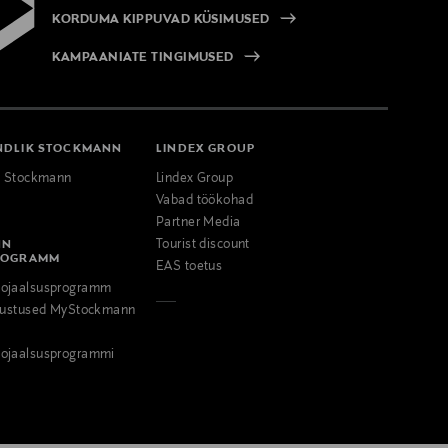
KORDUMA KIPPUVAD KÜSIMUSED
KAMPAANIATE TINGIMUSED
NDLIK STOCKMANN
LINDEX GROUP
k Stockmann
Lindex Group
Vabad töökohad
Partner Media
NN
Tourist discount
ROGRAMM
EAS toetus
ojaalsusprogramm
odustused MyStockmann
ojaalsusprogrammi