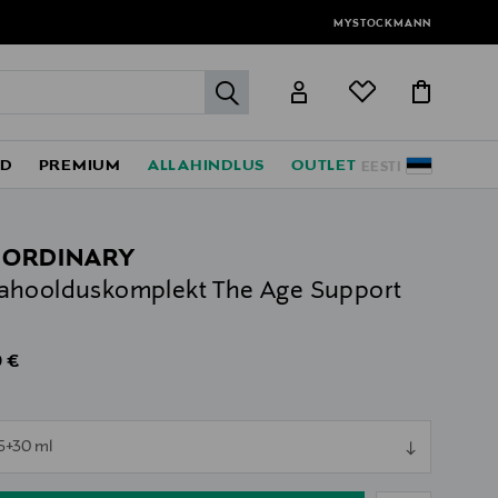
MYSTOCKMANN
label.header.go
ED
PREMIUM
ALLAHINDLUS
OUTLET
EESTI
 ORDINARY
ahoolduskomplekt The Age Support
al Price
 €
ull
5+30 ml
ull