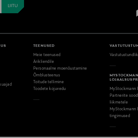
DUS
TEENUSED
VASTUTUSTU
Meie teenused
Vastutustundli
Ärikliendile
Personaalne moenõustamine
Õmblusteenus
MYSTOCKMA
LOJAALSUSP
Toitude tellimine
kuajad
Toodete kojuvedu
MyStockmann l
Partnerite so
liikmetele
MyStockmann l
tingimused