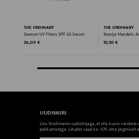
THE ORDINARY
THE ORDINARY
Seerum UV Filters SPF 45 Serum
Koorija Mandelic A
Original Price
Original Price
24,00 €
10,50 €
UUDISKIRI
Liitu Stockmanni uudiskirjaga, et olla kursis värskete
pakkumistega. Liitudes saad ka -10% oma järgmiselt e