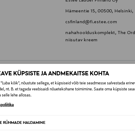
Estee Lauder Finland Oy
Hämeentie 15, 00500, Helsinki,
csfinland@fi.estee.com
nahahoolduskomplekt, The Ord
niisutav kreem
EAVE KÜPSISTE JA ANDMEKAITSE KOHTA
0,00 €
"Luba kõik", nõustute sellega, et küpsiseid võib teie seadmesse salvestada erine
el, nt. B. et tagada veebisaidi nõuetekohane toimimine. Saate oma küpsiste sead
t esitamata lepingust taganeda 30 päeva jooksul alates kauba kättesa
 selle lehe allosas.
0,00 € – 4,90 €
se
is. Tagastatavad suletud pakendis kosmeetika- ja loodustooted pea
poliitika
SID KA
TE RÜHMADE HALDAMINE