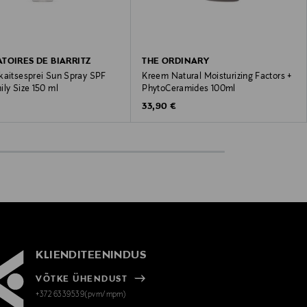
TOIRES DE BIARRITZ
THE ORDINARY
kaitsesprei Sun Spray SPF
Kreem Natural Moisturizing Factors +
ly Size 150 ml
PhytoCeramides 100ml
 Price
Original Price
€
33,90 €
KLIENDITEENINDUS
VÕTKE ÜHENDUST
+372 6339539(pvm/mpm)