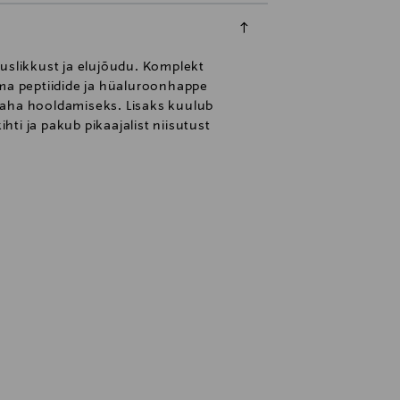
slikkust ja elujõudu. Komplekt
oma peptiidide ja hüaluroonhappe
naha hooldamiseks. Lisaks kuulub
ti ja pakub pikaajalist niisutust