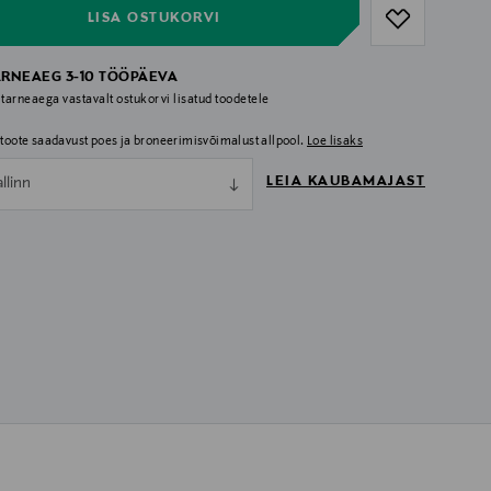
LISA OSTUKORVI
ARNEAEG 3-10 TÖÖPÄEVA
 tarneaega vastavalt ostukorvi lisatud toodetele
i toote saadavust poes ja broneerimisvõimalust allpool.
Loe lisaks
LEIA KAUBAMAJAST
allinn