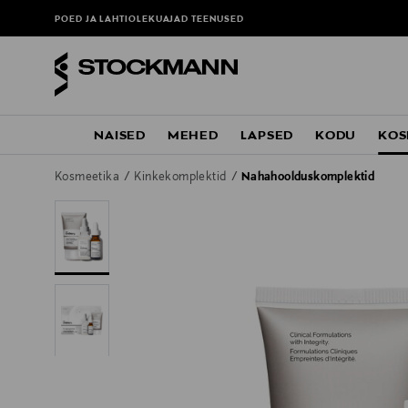
POED JA LAHTIOLEKUAJAD
TEENUSED
NAISED
MEHED
LAPSED
KODU
KOS
Kosmeetika
Kinkekomplektid
Nahahoolduskomplektid