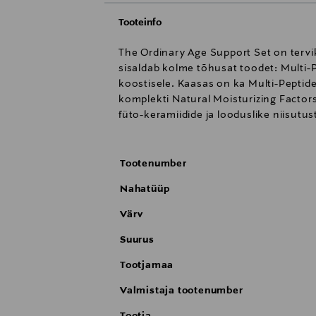
Tooteinfo
The Ordinary Age Support Set on terv
sisaldab kolme tõhusat toodet: Multi-
koostisele. Kaasas on ka Multi-Peptid
komplekti Natural Moisturizing Factors
füto-keramiidide ja looduslike niisutus
Tootenumber
Nahatüüp
Värv
Suurus
Tootjamaa
Valmistaja tootenumber