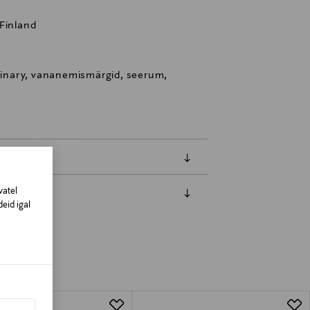
 Finland
inary, vananemismärgid, seerum,
vatel
eid igal
amisest. Suletud pakendis toodete puhul
vad olema avamata originaalpakendis.