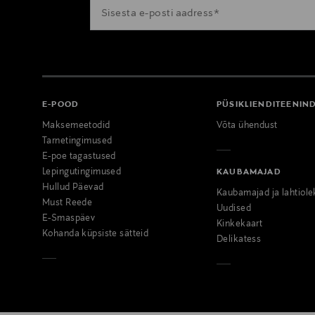
E-POOD
PÜSIKLIENDITEENIN
Maksemeetodid
Võta ühendust
Tarnetingimused
E-poe tagastused
Lepingutingimused
KAUBAMAJAD
Hullud Päevad
Kaubamajad ja lahtiole
Must Reede
Uudised
E-Smaspäev
Kinkekaart
Kohanda küpsiste sätteid
Delikatess