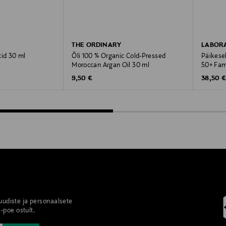
THE ORDINARY
LABORA
cid 30 ml
Õli 100 % Organic Cold-Pressed
Päikese
Moroccan Argan Oil 30 ml
50+ Fami
Original Price
Original
9,50 €
38,50 
 uudiste ja personaalsete
-poe ostult.