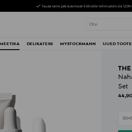
Tasuta tarne pakiautomaati kõikidele tellimustele üle 120€!
MEETIKA
DELIKATESS
MYSTOCKMANN
UUED TOOT
THE
Nah
Set
Origin
44,90
n
30+1
n