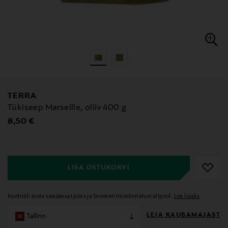
TERRA
Tükiseep Marseille, oliiv 400 g
Original Price
8,50 €
null
null
LISA OSTUKORVI
Kontrolli toote saadavust poes ja broneerimisvõimalust allpool.
Loe lisaks
LEIA KAUBAMAJAST
Tallinn