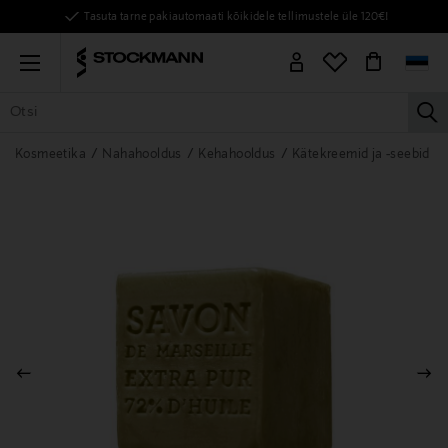
Tasuta tarne pakiautomaati kõikidele tellimustele üle 120€!
Menu
la
KÕIK TOOTED
NAISED
MEHED
LAPSED
KODU
KOSMEE
Kosmeetika
Nahahooldus
Kehahooldus
Kätekreemid ja -seebid