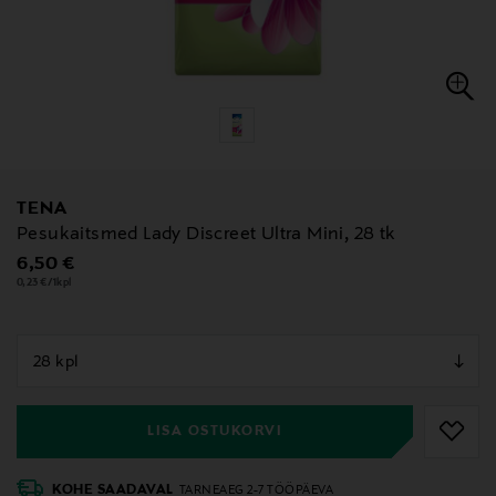
TENA
Pesukaitsmed Lady Discreet Ultra Mini, 28 tk
Original Price
6,50 €
0,23 €/1kpl
null
null
LISA OSTUKORVI
KOHE SAADAVAL
TARNEAEG 2-7 TÖÖPÄEVA