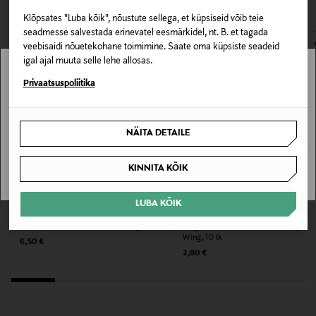
VAATASID KA
111674411
avamata originaalpakendis.
Klõpsates "Luba kõik", nõustute sellega, et küpsiseid võib teie
E-POE TAGASTUSED
seadmesse salvestada erinevatel eesmärkidel, nt. B. et tagada
Suurus
veebisaidi nõuetekohane toimimine. Saate oma küpsiste seadeid
28 kpl
igal ajal muuta selle lehe allosas.
Stockmann pole Sinu riigis saadaval.
Privaatsuspoliitika
Valmistaja tootenumber
Sinu riiki ei ole kohaletoimetamine saadaval.
7322541079585
NÄITA DETAILE
SAAN ARU
Tootja
KINNITA KÕIK
Essity Finland Oy
LUBA KÕIK
Tootja aadress
TENA
LIBRESSE
Pesukaitsmed Discreet Mini Magic 34 tk
Hügieeniside Ultra Thin Goodnight
Revontulenkuja 1, 02100 Espoo, Finland
Wing, 10 tk
Original Price
6,50 €
Original Price
2,80 €
Digitaalne aadress
https://www.essity.com/contact-us/