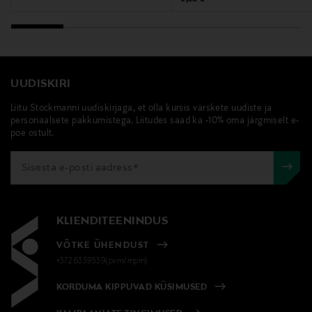
UUDISKIRI
Liitu Stockmanni uudiskirjaga, et olla kursis värskete uudiste ja
personaalsete pakkumistega. Liitudes saad ka -10% oma järgmiselt e-
poe ostult.
KLIENDITEENINDUS
VÕTKE ÜHENDUST
+372 6339539(pvm/mpm)
KORDUMA KIPPUVAD KÜSIMUSED