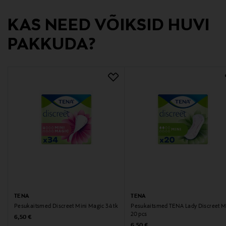
KAS NEED VÕIKSID HUVI
PAKKUDA?
TENA
TENA
Pesukaitsmed Discreet Mini Magic 34 tk
Pesukaitsmed TENA Lady Discreet M
20 pcs
Original Price
6,50 €
Original Price
6,50 €