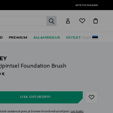
MYSTOCKMANN
label.header.go
ED
PREMIUM
ALLAHINDLUS
OUTLET
EESTI
LEY
ipintsel Foundation Brush
al Price
 €
ull
ull
LISA OSTUKORVI
i toote saadavust poes ja broneerimisvõimalust allpool.
Loe lisaks