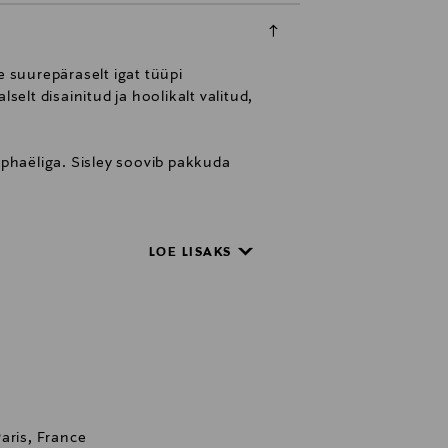
e suurepäraselt igat tüüpi
elt disainitud ja hoolikalt valitud,
aphaëliga. Sisley soovib pakkuda
keupartist
LOE LISAKS
aris, France