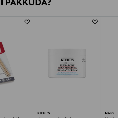
VI PAKKUDA?
KIEHL'S
NARS