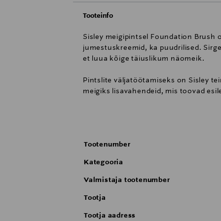
Tooteinfo
Sisley meigipintsel Foundation Brush o
jumestuskreemid, ka puudrilised. Sirged
et luua kõige täiuslikum näomeik.
Pintslite väljatöötamiseks on Sisley t
meigiks lisavahendeid, mis toovad esi
Täiendav eelis: harja otstarve on kirj
Tootenumber
Kategooria
Valmistaja tootenumber
Tootja
Tootja aadress