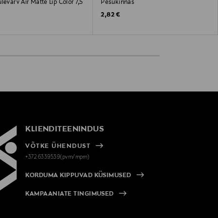
levärv Air Matte Lip Color 7,5
Pesukinnas
Original Price
2,82 €
 Price
KLIENDITEENINDUS
VÕTKE ÜHENDUST
+372 6339539(pvm/mpm)
KORDUMA KIPPUVAD KÜSIMUSED
KAMPAANIATE TINGIMUSED