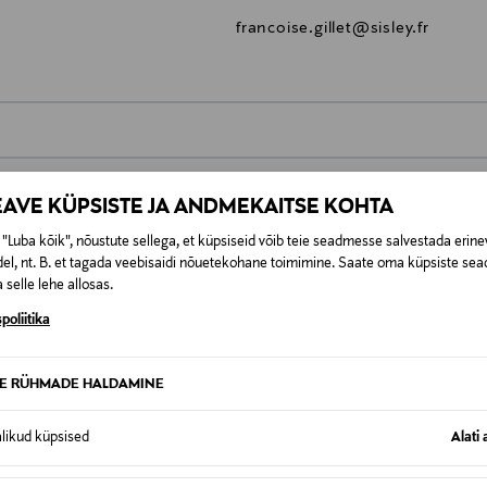
francoise.gillet@sisley.fr
0,00 €
EAVE KÜPSISTE JA ANDMEKAITSE KOHTA
t esitamata lepingust taganeda 30 päeva jooksul alates kauba kättesa
0,00 € – 4,90 €
se
"Luba kõik", nõustute sellega, et küpsiseid võib teie seadmesse salvestada erine
is. Tagastatavad suletud pakendis kosmeetika- ja loodustooted pea
el, nt. B. et tagada veebisaidi nõuetekohane toimimine. Saate oma küpsiste sead
SID KA
 selle lehe allosas.
poliitika
TE RÜHMADE HALDAMINE
alikud küpsised
Alati 