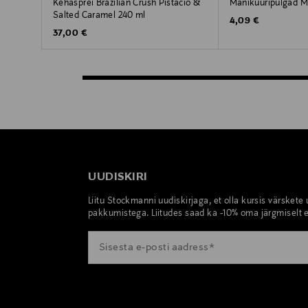
Kehasprei Brazilian Crush Pistacio &
Maniküüripulgad M
Salted Caramel 240 ml
Original Price
4,09 €
Original Price
37,00 €
UUDISKIRI
Liitu Stockmanni uudiskirjaga, et olla kursis värskete
pakkumistega. Liitudes saad ka -10% oma järgmiselt e