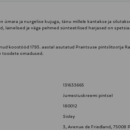
n ümara ja nurgelise kujuga, tänu millele kantakse ja silutaks
, lainelised ja väga pehmed sünteetilised harjased on spetsiaals
einud koostööd 1793. aastal asutatud Prantsuse pintslitootja R
le toodete omadused.
utatud selle käepidemele. Pintsliga ei saa eksida! #beyouownma
131633665
Jumestuskreemi pintsel
180012
Sisley
3, Avenue de Friedland, 75008 P