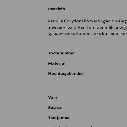
Tooteinfo
Pernille Corydoni kõrvarõngad on elega
meevärvi pärl. Pärlil on loomulik ja or
igapäevaseks kandmiseks kui pidulik
Tootenumber
Materjal
Hooldusjuhendid
Värv
Suurus
Tootjamaa