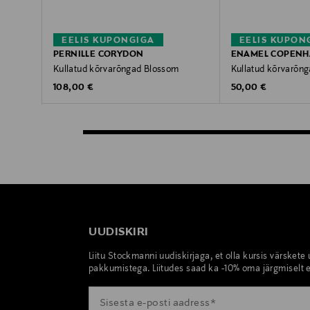
EELIS KUPONGIGA
EELIS KUPON
PERNILLE CORYDON
ENAMEL COPEN
Kullatud kõrvarõngad Blossom
Kullatud kõrvarõng
Original Price
Original Price
108,00 €
50,00 €
UUDISKIRI
Liitu Stockmanni uudiskirjaga, et olla kursis värskete
pakkumistega. Liitudes saad ka -10% oma järgmiselt e