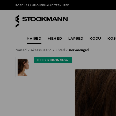
POED JA LAHTIOLEKUAJAD
TEENUSED
NAISED
MEHED
LAPSED
KODU
KOS
Naised
Aksessuaarid
Ehted
Kõrvarõngad
EELIS KUPONGIGA