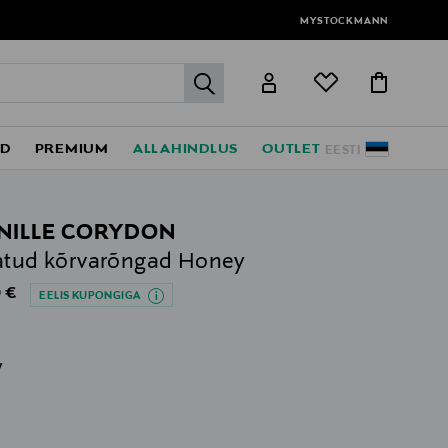
MYSTOCKMANN
label.header.go
ED
PREMIUM
ALLAHINDLUS
OUTLET
EESTI
NILLE CORYDON
atud kõrvarõngad Honey
al Price
 €
EELIS KUPONGIGA
v