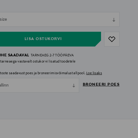
ull
size
ull
LISA OSTUKORVI
OHE SAADAVAL
TARNEAEG 2-7 TÖÖPÄEVA
 tarneaega vastavalt ostukorvi lisatud toodetele
i toote saadavust poes ja broneerimisvõimalust allpool.
Loe lisaks
BRONEERI POES
allinn