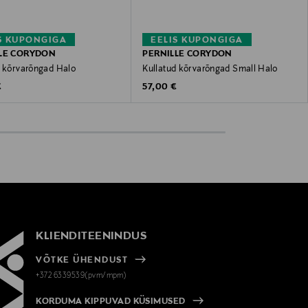
S KUPONGIGA
EELIS KUPONGIGA
LE CORYDON
PERNILLE CORYDON
d kõrvarõngad Halo
Kullatud kõrvarõngad Small Halo
 Price
Original Price
€
57,00 €
KLIENDITEENINDUS
VÕTKE ÜHENDUST
+372 6339539(pvm/mpm)
KORDUMA KIPPUVAD KÜSIMUSED