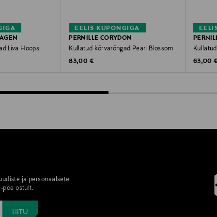
GIGA
EELIS KUPONGIGA
EELI
HAGEN
PERNILLE CORYDON
PERNIL
ad Liva Hoops
Kullatud kõrvarõngad Pearl Blossom
Kullatu
Original Price
Original
83,00 €
63,00 
 uudiste ja personaalsete
-poe ostult.