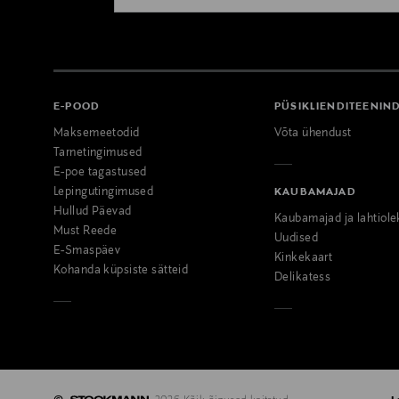
E-POOD
PÜSIKLIENDITEENIN
Maksemeetodid
Võta ühendust
Tarnetingimused
E-poe tagastused
Lepingutingimused
KAUBAMAJAD
Hullud Päevad
Kaubamajad ja lahtiole
Must Reede
Uudised
E-Smaspäev
Kinkekaart
Kohanda küpsiste sätteid
Delikatess