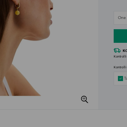
n
One 
n
K
Kontrolli
Kontroll
T