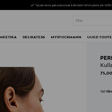
Tasuta tarne pakiautomaati kõikidele tellimustele üle 120€!
MEETIKA
DELIKATESS
MYSTOCKMANN
UUED TOOT
PER
Kull
Origin
75,00
Vali
Vär