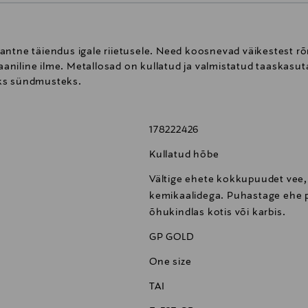
ntne täiendus igale riietusele. Need koosnevad väikestest rõn
gaaniline ilme. Metallosad on kullatud ja valmistatud taaskasu
eks sündmusteks.
178222426
Kullatud hõbe
Vältige ehete kokkupuudet vee,
kemikaalidega. Puhastage ehe pe
õhukindlas kotis või karbis.
GP GOLD
One size
TAI