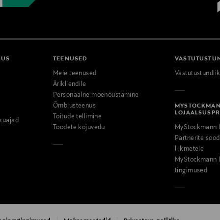
DUS
TEENUSED
VASTUTUSTU
Meie teenused
Vastutustundli
Ärikliendile
Personaalne moenõustamine
Õmblusteenus
MYSTOCKMA
LOJAALSUSP
Toitude tellimine
kuajad
Toodete kojuvedu
MyStockmann l
Partnerite so
liikmetele
MyStockmann l
tingimused