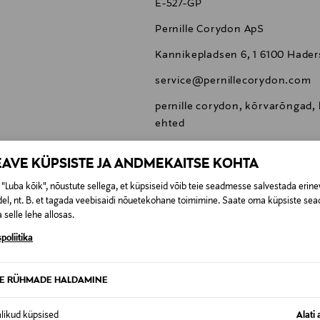
E-527-GP
Pernille Corydon ApS
Kannikepladsen 6, 1 6100 Hade
service@pernillecorydon.com
pernille corydon, kõrvarõngad, 
ehted
EAVE KÜPSISTE JA ANDMEKAITSE KOHTA
"Luba kõik", nõustute sellega, et küpsiseid võib teie seadmesse salvestada erine
el, nt. B. et tagada veebisaidi nõuetekohane toimimine. Saate oma küpsiste sead
 selle lehe allosas.
0,00 €
poliitika
SID KA
0,00 € – 4,90 €
se
TE RÜHMADE HALDAMINE
alikud küpsised
Alati 