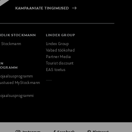
KAMPAANIATE TINGIMUSED
NDLIK STOCKMANN
LINDEX GROUP
k Stockmann
Lindex Group
Vabad töökohad
Partner Media
NN
Tourist discount
ROGRAMM
EAS toetus
ojaalsusprogramm
odustused MyStockmann
ojaalsusprogrammi