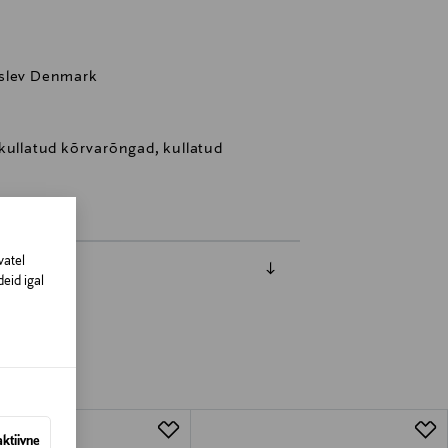
rslev Denmark
kullatud kõrvarõngad, kullatud
vatel
eid igal
aktiivne