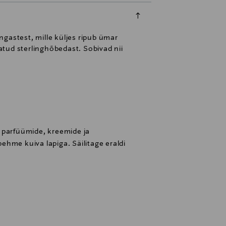
gastest, mille küljes ripub ümar
tatud sterlinghõbedast. Sobivad nii
 parfüümide, kreemide ja
hme kuiva lapiga. Säilitage eraldi