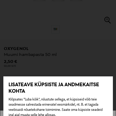
OXYGENOL
Muumi hambapasta 50 ml
Original Price
2,50 €
50,00 €/1l
LISATEAVE KÜPSISTE JA ANDMEKAITSE
null
KOHTA
null
Pole saadaval kaubamajas ja veebipoes.
Klõpsates "Luba kõik", nõustute sellega, et küpsiseid võib teie
seadmesse salvestada erinevatel eesmärkidel, nt. B. et tagada
LÄBIMÜÜDUD
veebisaidi nõuetekohane toimimine. Saate oma küpsiste seadeid
igal ajal muuta selle lehe allosas.