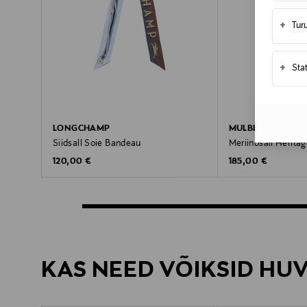
+
Tur
+
Sta
LONGCHAMP
MULBERRY
Siidsall Soie Bandeau
Meriinosall Herita
Original Price
Original Price
120,00 €
185,00 €
KAS NEED VÕIKSID HU