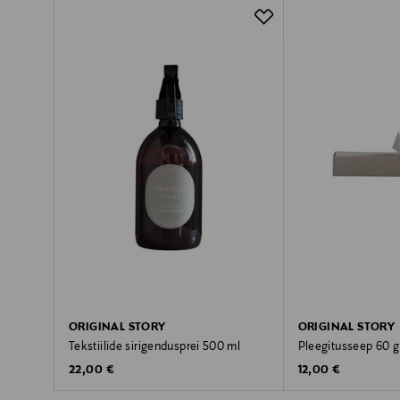
ORIGINAL STORY
ORIGINAL STORY
Tekstiilide sirigendusprei 500 ml
Pleegitusseep 60 g
Original Price
Original Price
22,00 €
12,00 €