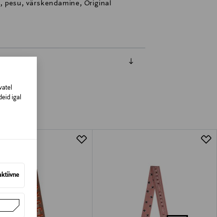
 pesu, värskendamine, Original
vatel
eid igal
aktiivne