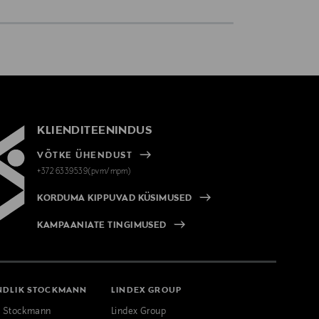
KLIENDITEENINDUS
VÕTKE ÜHENDUST
+372 6339539(pvm/mpm)
KORDUMA KIPPUVAD KÜSIMUSED
KAMPAANIATE TINGIMUSED
NDLIK STOCKMANN
LINDEX GROUP
k Stockmann
Lindex Group