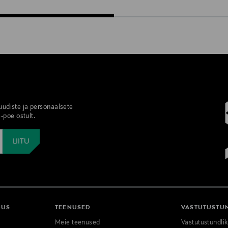
 uudiste ja personaalsete
-poe ostult.
DUS
TEENUSED
VASTUTUSTU
Meie teenused
Vastutustundli