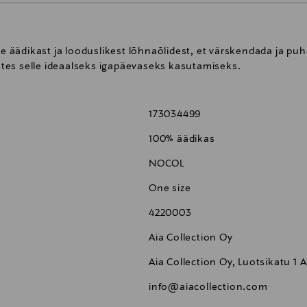
äädikast ja looduslikest lõhnaõlidest, et värskendada ja puha
tes selle ideaalseks igapäevaseks kasutamiseks.
173034499
100% äädikas
NOCOL
One size
4220003
Aia Collection Oy
Aia Collection Oy, Luotsikatu 1 A
info@aiacollection.com