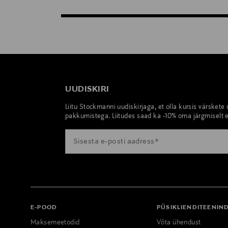
UUDISKIRI
Liitu Stockmanni uudiskirjaga, et olla kursis värskete
pakkumistega. Liitudes saad ka -10% oma järgmiselt e
E-POOD
PÜSIKLIENDITEENIN
Maksemeetodid
Võta ühendust