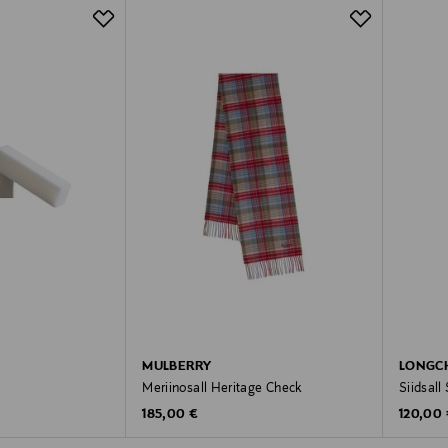
MULBERRY
LONGC
Meriinosall Heritage Check
Siidsall
Original Price
Original
185,00 €
120,00