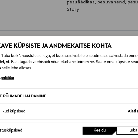
pesuäädikas, pesuvahend, pesu,
Story
EAVE KÜPSISTE JA ANDMEKAITSE KOHTA
0,00 €
"Luba kõik", nõustute sellega, et küpsiseid võib teie seadmesse salvestada erine
el, nt. B. et tagada veebisaidi nõuetekohane toimimine. Saate oma küpsiste sead
SID KA
0,00 € – 4,90 €
se
 selle lehe allosas.
poliitika
TE RÜHMADE HALDAMINE
alikud küpsised
Alati 
istusküpsised
Keeldu
Luba