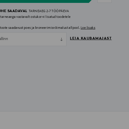
OHE SAADAVAL
TARNEAEG 2-7 TÖÖPÄEVA
 tarneaega vastavalt ostukorvi lisatud toodetele
i toote saadavust poes ja broneerimisvõimalust allpool.
Loe lisaks
LEIA KAUBAMAJAST
allinn