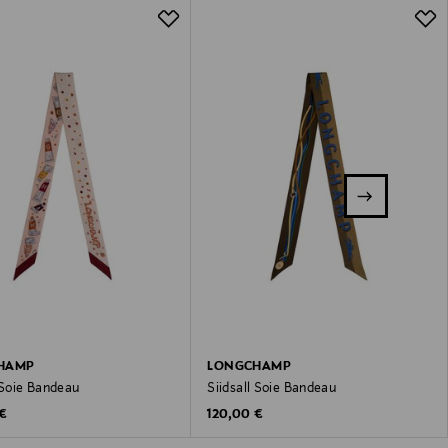
HAMP
LONGCHAMP
 Soie Bandeau
Siidsall Soie Bandeau
 Price
Original Price
 €
120,00 €