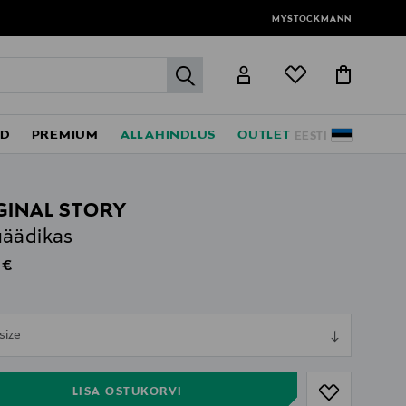
MYSTOCKMANN
label.header.go
ED
PREMIUM
ALLAHINDLUS
OUTLET
EESTI
GINAL STORY
äädikas
al Price
 €
ull
size
ull
LISA OSTUKORVI