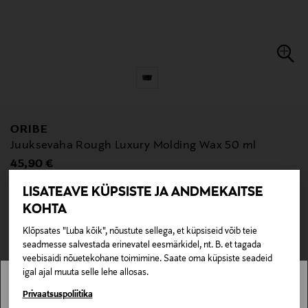
ORIBE
Juuksevaha Rough Luxury Molding Wax 50 ml
Original Price
45,90 €
LISATEAVE KÜPSISTE JA ANDMEKAITSE
null
KOHTA
null
Pole saadaval kaubamajas ja veebipoes.
Klõpsates "Luba kõik", nõustute sellega, et küpsiseid võib teie
LÄBIMÜÜDUD
seadmesse salvestada erinevatel eesmärkidel, nt. B. et tagada
veebisaidi nõuetekohane toimimine. Saate oma küpsiste seadeid
igal ajal muuta selle lehe allosas.
Kontrolli toote saadavust poes ja broneerimisvõimalust allpool.
Loe lisaks
Stockmann pole Sinu riigis saadaval.
Privaatsuspoliitika
BRONEERI POES