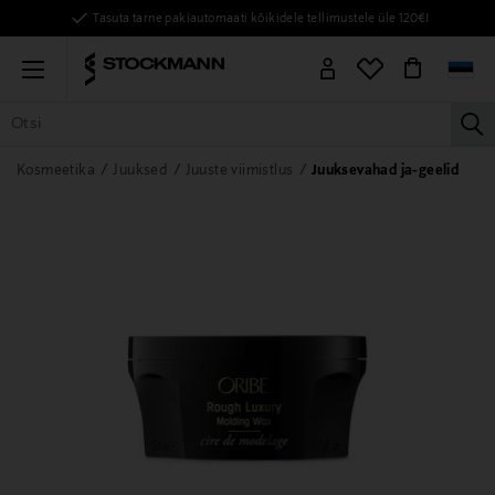
Tasuta tarne pakiautomaati kõikidele tellimustele üle 120€!
Menu
la
KÕIK TOOTED
NAISED
MEHED
LAPSED
KODU
KOSMEE
Kosmeetika
Juuksed
Juuste viimistlus
Juuksevahad ja-geelid