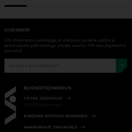
UUDISKIRI
Liitu Stockmanni uudiskirjaga, et olla kursis värskete uudiste ja
personaalsete pakkumistega. Liitudes saad ka -10% oma järgmiselt e-
poe ostult.
KLIENDITEENINDUS
VÕTKE ÜHENDUST
+372 6339539(pvm/mpm)
KORDUMA KIPPUVAD KÜSIMUSED
KAMPAANIATE TINGIMUSED