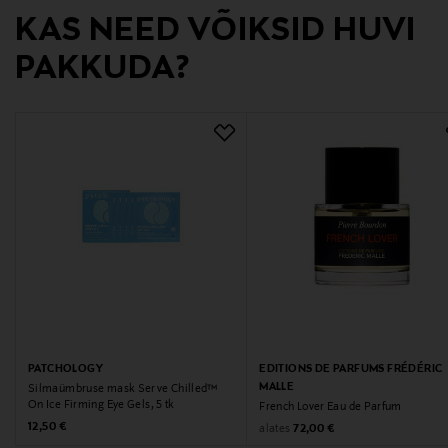
KAS NEED VÕIKSID HUVI
Unioninkatu 24, 00130, Helsinki, Finland
PAKKUDA?
Digitaalne aadress
asiakaspalvelu@kao.com
PATCHOLOGY
EDITIONS DE PARFUMS FRÉDÉRIC
MALLE
Silmaümbruse mask Serve Chilled™
On Ice Firming Eye Gels, 5 tk
French Lover Eau de Parfum
Original Price
12,50 €
Original Price
alates
72,00 €