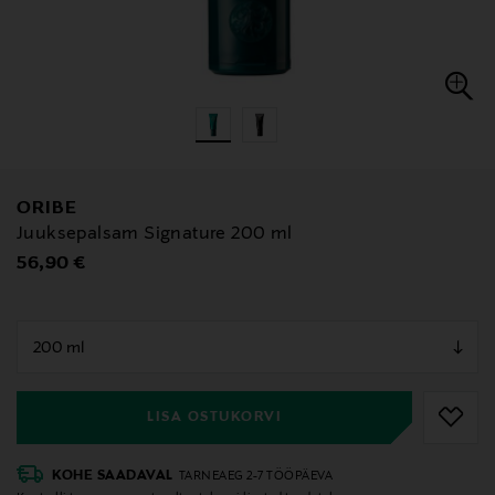
ORIBE
Juuksepalsam Signature 200 ml
Original Price
56,90 €
null
null
LISA OSTUKORVI
KOHE SAADAVAL
TARNEAEG 2-7 TÖÖPÄEVA