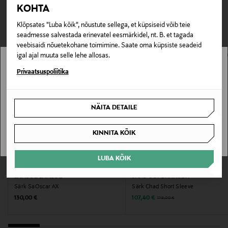
TEISED KLIENDID
Tarnimine pakiautomaati või postkontorisse
Materjal
KOHTA
0,00 € – 4,90 €
VAATASID KA
80% puuvill, 20% polüester
Klõpsates "Luba kõik", nõustute sellega, et küpsiseid võib teie
seadmesse salvestada erinevatel eesmärkidel, nt. B. et tagada
Hooldusjuhendid
veebisaidi nõuetekohane toimimine. Saate oma küpsiste seadeid
igal ajal muuta selle lehe allosas.
Masinpesu vastavalt toote hooldusjuhistele
Stockmann pole Sinu riigis saadaval.
Privaatsuspoliitika
Värv
Sinu riiki ei ole kohaletoimetamine saadaval.
GREEN
NÄITA DETAILE
SAAN ARU
Tootjamaa
KINNITA KÕIK
PORTUGAL
LUBA KÕIK
EELIS KUPONGIGA
SOODUSTUS 40%
Valmistaja tootenumber
SAMSOE SAMSOE
SAND COPENHAGEN
101004-1001
Särk SaOscar AX
Särk Chad Short Sleeve
Original Price
Discounted Price
Original Price
130,00 €
107,40 €
179,00 €
Tootja