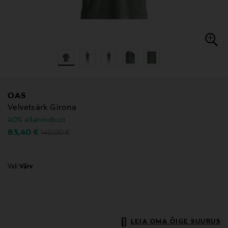
OAS
Velvetsärk Girona
40% allahindlust
Original Price
Discounted Price
83,40 €
140,00 €
Vali
Värv
LEIA OMA ÕIGE SUURUS