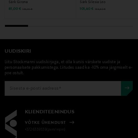
Särk Girona
Särk Silesia Leo
Discounted Price
Discounted Price
Original Price
Original Price
81,00 €
101,40 €
135,00 €
169,90 €
UUDISKIRI
Liitu Stockmanni uudiskirjaga, et olla kursis värskete uudiste ja
personaalsete pakkumistega. Liitudes saad ka -10% oma järgmiselt e-
poe ostult.
KLIENDITEENINDUS
VÕTKE ÜHENDUST
+372 6339539(pvm/mpm)