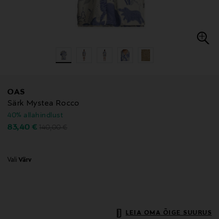
OAS
Särk Mystea Rocco
40% allahindlust
Original Price
Discounted Price
83,40 €
140,00 €
Vali
Värv
LEIA OMA ÕIGE SUURUS