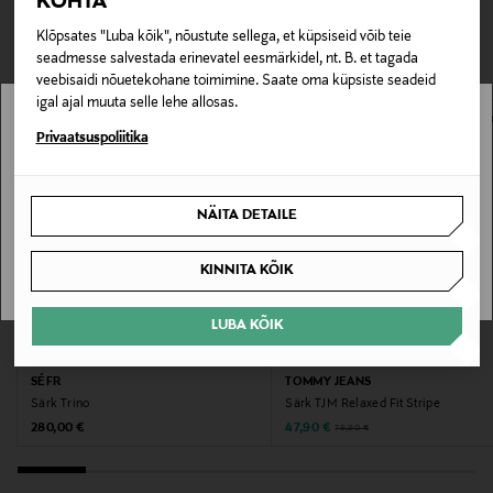
KOHTA
TEISED KLIENDID
Tarnimine pakiautomaati või postkontorisse
100% viskoos
0,00 € – 4,90 €
Klõpsates "Luba kõik", nõustute sellega, et küpsiseid võib teie
VAATASID KA
seadmesse salvestada erinevatel eesmärkidel, nt. B. et tagada
Hooldusjuhendid
veebisaidi nõuetekohane toimimine. Saate oma küpsiste seadeid
igal ajal muuta selle lehe allosas.
Masinpesu
Stockmann pole Sinu riigis saadaval.
Privaatsuspoliitika
Värv
Sinu riiki ei ole kohaletoimetamine saadaval.
BLUE
NÄITA DETAILE
SAAN ARU
Tootjamaa
KINNITA KÕIK
PORTUGAL
LUBA KÕIK
Valmistaja tootenumber
EELIS KUPONGIGA
SOODUSTUS 40%
101002-4514
SÉFR
TOMMY JEANS
Särk Trino
Särk TJM Relaxed Fit Stripe
Original Price
Discounted Price
Original Price
280,00 €
47,90 €
79,90 €
Tootja
OAS COMPANY AB