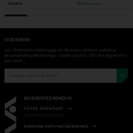
Original Price
Discounted Price
Original Price
145,00 €
81,00 €
135,00 €
UUDISKIRI
Liitu Stockmanni uudiskirjaga, et olla kursis värskete uudiste ja
personaalsete pakkumistega. Liitudes saad ka -10% oma järgmiselt e-
poe ostult.
KLIENDITEENINDUS
VÕTKE ÜHENDUST
+372 6339539(pvm/mpm)
KORDUMA KIPPUVAD KÜSIMUSED