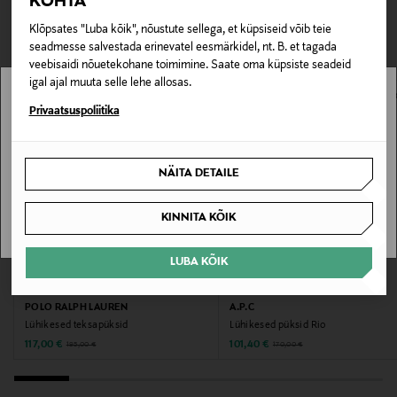
KOHTA
TEISED KLIENDID
Tarnimine pakiautomaati või postkontorisse
Materjal
0,00 € – 4,90 €
Klõpsates "Luba kõik", nõustute sellega, et küpsiseid võib teie
VAATASID KA
80% puuvill, 20% polüester
seadmesse salvestada erinevatel eesmärkidel, nt. B. et tagada
veebisaidi nõuetekohane toimimine. Saate oma küpsiste seadeid
Hooldusjuhendid
igal ajal muuta selle lehe allosas.
Masinpesu vastavalt toote hooldusjuhistele.
Stockmann pole Sinu riigis saadaval.
Privaatsuspoliitika
Sinu riiki ei ole kohaletoimetamine saadaval.
Värv
NÄITA DETAILE
GREEN
SAAN ARU
KINNITA KÕIK
Tootjamaa
PORTUGAL
LUBA KÕIK
SOODUSTUS 40%
SOODUSTUS 40%
Valmistaja tootenumber
POLO RALPH LAUREN
A.P.C
201003-1001
Lühikesed teksapüksid
Lühikesed püksid Rio
Discounted Price
Discounted Price
Original Price
Original Price
117,00 €
101,40 €
195,00 €
170,00 €
Tootja