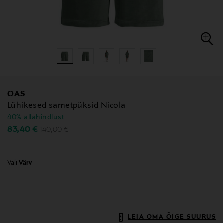
OAS
Lühikesed sametpüksid Nicola
40% allahindlust
Original Price
Discounted Price
83,40 €
140,00 €
Vali
Värv
LEIA OMA ÕIGE SUURUS