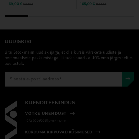
Discounted Price
Discounted Price
Original Price
Original Price
69,00 €
105,00 €
115,00 €
175,00 €
UUDISKIRI
Liitu Stockmanni uudiskirjaga, et olla kursis värskete uudiste ja
personaalsete pakkumistega. Liitudes saad ka -10% oma järgmiselt e-
poe ostult.
KLIENDITEENINDUS
VÕTKE ÜHENDUST
+372 6339539(pvm/mpm)
KORDUMA KIPPUVAD KÜSIMUSED