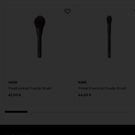
NARS
NARS
Puudripintsel Powder Brush
Pintsel Precision Powder Brush
Original Price
Original Price
47,00 €
44,00 €