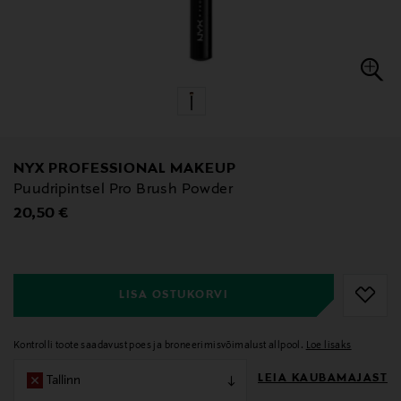
NYX PROFESSIONAL MAKEUP
Puudripintsel Pro Brush Powder
Original Price
20,50 €
null
null
LISA OSTUKORVI
Kontrolli toote saadavust poes ja broneerimisvõimalust allpool.
Loe lisaks
LEIA KAUBAMAJAST
Tallinn