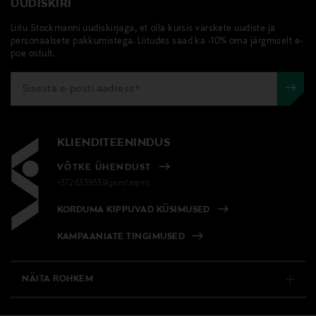
UUDISKIRI
Liitu Stockmanni uudiskirjaga, et olla kursis värskete uudiste ja
personaalsete pakkumistega. Liitudes saad ka -10% oma järgmiselt e-
poe ostult.
KLIENDITEENINDUS
VÕTKE ÜHENDUST
+372 6339539(pvm/mpm)
KORDUMA KIPPUVAD KÜSIMUSED
KAMPAANIATE TINGIMUSED
NÄITA ROHKEM
E-POOD