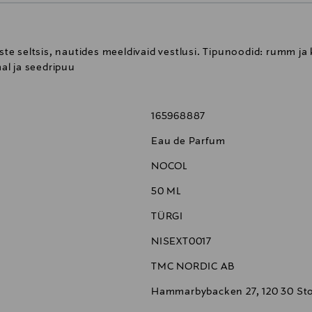
te seltsis, nautides meeldivaid vestlusi. Tipunoodid: rumm 
al ja seedripuu
165968887
Eau de Parfum
NOCOL
50 ML
TÜRGI
NISEXT0017
TMC NORDIC AB
Hammarbybacken 27, 120 30 St