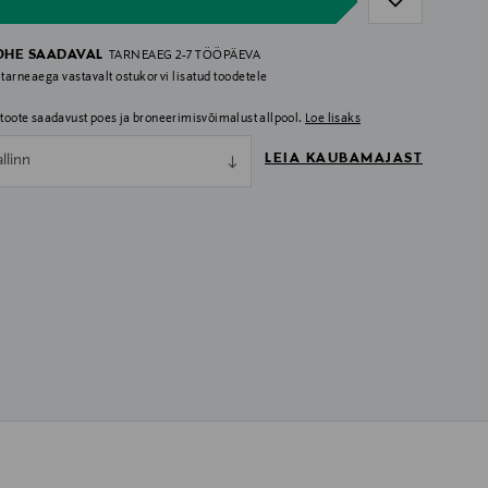
OHE SAADAVAL
TARNEAEG 2-7 TÖÖPÄEVA
 tarneaega vastavalt ostukorvi lisatud toodetele
i toote saadavust poes ja broneerimisvõimalust allpool.
Loe lisaks
LEIA KAUBAMAJAST
allinn