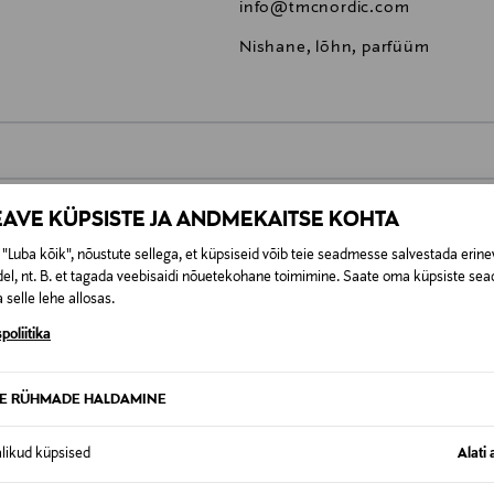
info@tmcnordic.com
Nishane, lõhn, parfüüm
0,00 €
EAVE KÜPSISTE JA ANDMEKAITSE KOHTA
t esitamata lepingust taganeda 30 päeva jooksul alates kauba kättesa
0,00 € – 4,90 €
se
"Luba kõik", nõustute sellega, et küpsiseid võib teie seadmesse salvestada erine
is. Tagastatavad suletud pakendis kosmeetika- ja loodustooted pea
el, nt. B. et tagada veebisaidi nõuetekohane toimimine. Saate oma küpsiste sead
SID KA
 selle lehe allosas.
poliitika
TE RÜHMADE HALDAMINE
alikud küpsised
Alati 