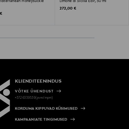
editerranean Honeysuckle
Limone di Sicilia EdP, 50 ml
Original Price
272,00 €
 Price
 €
KLIENDITEENINDUS
VÕTKE ÜHENDUST
+372 6339539(pvm/mpm)
KORDUMA KIPPUVAD KÜSIMUSED
KAMPAANIATE TINGIMUSED