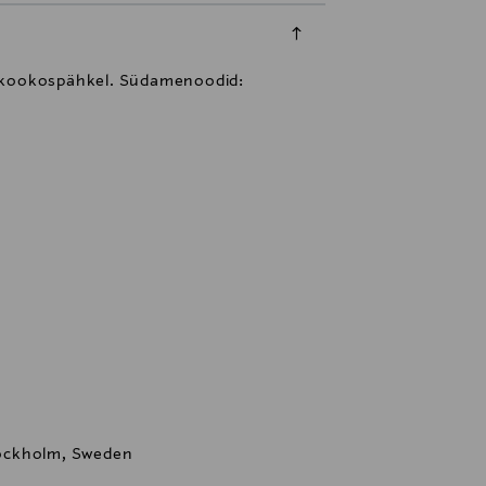
ja kookospähkel. Südamenoodid:
ockholm, Sweden