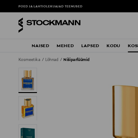
POED JA LAHTIOLEKUAJAD
TEENUSED
NAISED
MEHED
LAPSED
KODU
KOS
Kosmeetika
Lõhnad
Nišiparfüümid