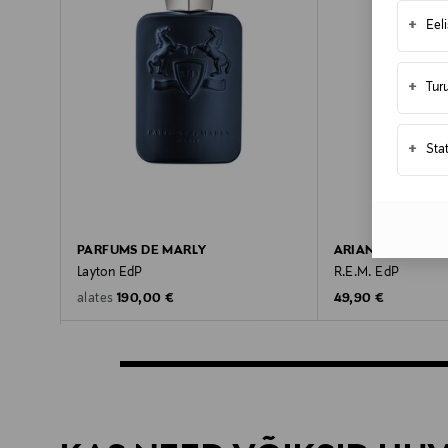
+
Eel
+
Tur
+
Sta
PARFUMS DE MARLY
ARIANA GRANDE
Layton EdP
R.E.M. EdP
Original Price
Original Price
190,00 €
49,90 €
alates