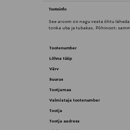
Tooteinfo
See aroom on nagu veeta õhtu lähedas
tonka uba ja tubakas. Põhinoot: samm
Tootenumber
Lõhna tüüp
Värv
Suurus
Tootjamaa
Valmistaja tootenumber
Tootja
Tootja aadress