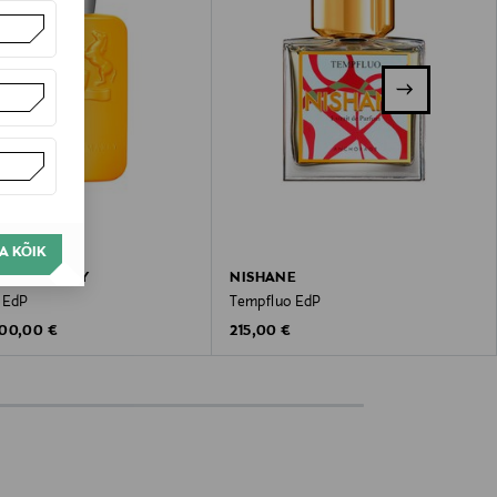
A KÕIK
S DE MARLY
NISHANE
 EdP
Tempfluo EdP
riginal Price
Original Price
00,00 €
215,00 €