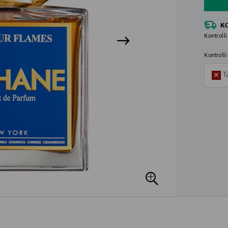
K
Kontrolli
Kontroll
T