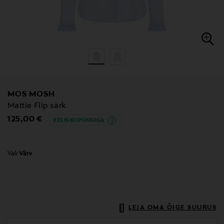
MOS MOSH
Mattie Flip särk
Original Price
125,00 €
EELIS KUPONGIGA
Vali
Värv
LEIA OMA ÕIGE SUURUS