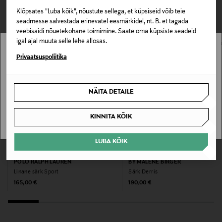
Krae tüüp
0,00 € – 4,90 €
VAATASID KA
Klõpsates "Luba kõik", nõustute sellega, et küpsiseid võib teie
O-kaelus
seadmesse salvestada erinevatel eesmärkidel, nt. B. et tagada
veebisaidi nõuetekohane toimimine. Saate oma küpsiste seadeid
Värv
igal ajal muuta selle lehe allosas.
Stockmann pole Sinu riigis saadaval.
Privaatsuspoliitika
406 LIGHT BLUE
Sinu riiki ei ole kohaletoimetamine saadaval.
Tootjamaa
NÄITA DETAILE
PORTUGAL
SAAN ARU
KINNITA KÕIK
Valmistaja tootenumber
144070
LUBA KÕIK
EELIS KUPONGIGA
EELIS KUPONGIGA
POLO RALPH LAUREN
BY MALENE BIRGER
Tootja
Linane särk Sport
Särk Derris
MOS MOSH
Original Price
Original Price
165,00 €
190,00 €
Tootja aadress
Ejlersvej 24, 6000 Kolding, Denmark