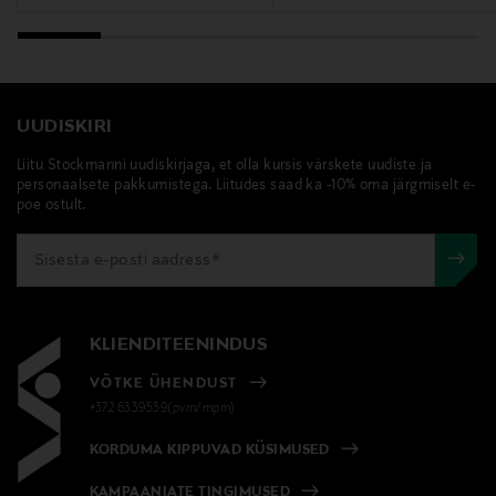
UUDISKIRI
Liitu Stockmanni uudiskirjaga, et olla kursis värskete uudiste ja
personaalsete pakkumistega. Liitudes saad ka -10% oma järgmiselt e-
poe ostult.
KLIENDITEENINDUS
VÕTKE ÜHENDUST
+372 6339539(pvm/mpm)
KORDUMA KIPPUVAD KÜSIMUSED
KAMPAANIATE TINGIMUSED