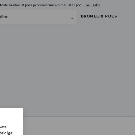
i toote saadavust poes ja broneerimisvõimalust allpool.
Loe lisaks
BRONEERI POES
allinn
vatel
eid igal