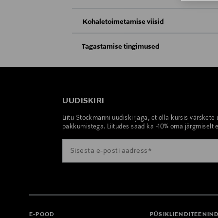
Kohaletoimetamise viisid
Kättesaamine poest
Tagastamise tingimused
Teil on õigus toodetega tutvuda ja põhjus
Tarnimine pakiautomaati või postkontoris
saab neid tagastada ainult avamata pakend
E-POE TAGASTUSED
UUDISKIRI
Liitu Stockmanni uudiskirjaga, et olla kursis värskete
pakkumistega. Liitudes saad ka -10% oma järgmiselt e
E-POOD
PÜSIKLIENDITEENIN