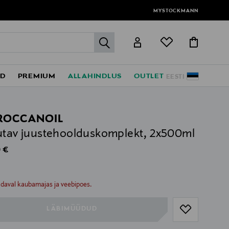
MYSTOCKMANN
label.header.go
ED
PREMIUM
ALLAHINDLUS
OUTLET
EESTI
ROCCANOIL
utav juustehoolduskomplekt, 2x500ml
al Price
 €
ull
ull
adaval kaubamajas ja veebipoes.
LÄBIMÜÜDUD