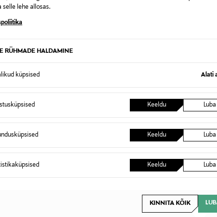
 selle lehe allosas.
poliitika
roccanoil niisutava šampooni 500 ml ja palsami 500 ml.
TE RÜHMADE HALDAMINE
173112487
alikud küpsised
Alati 
Kölni vesi
NOCOL
istusküpsised
Keeldu
Luba
1
undusküpsised
Keeldu
Luba
IdHAIR Finland Oy
Vasarakatu 1 LH 21, 40320 Jyväs
tistikaküpsised
Keeldu
Luba
asiakaspalvelu@idhair.fi
Moroccanoil, juuksehooldusko
LUB
KINNITA KÕIK