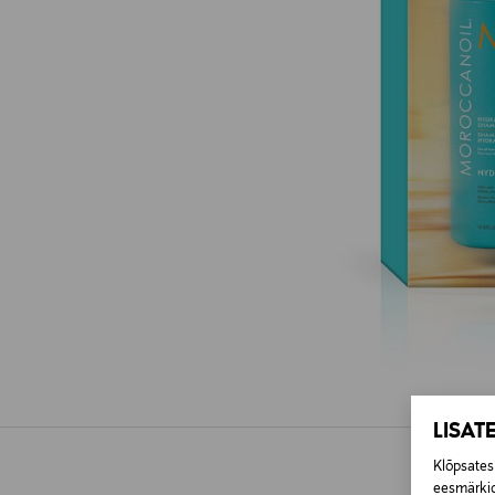
LISAT
Klõpsates 
eesmärkid