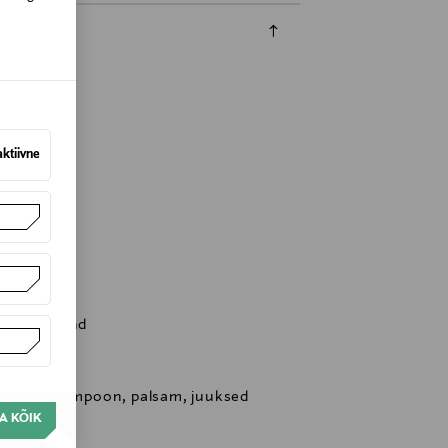
aktiivne
kylä, Finland
mplekt, šampoon, palsam, juuksed
A KÕIK