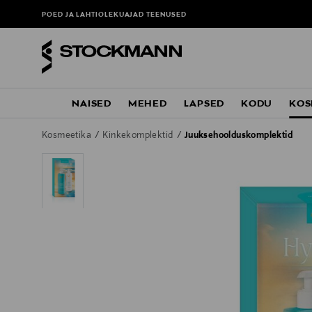
POED JA LAHTIOLEKUAJAD
TEENUSED
NAISED
MEHED
LAPSED
KODU
KOS
Kosmeetika
Kinkekomplektid
Juuksehoolduskomplektid