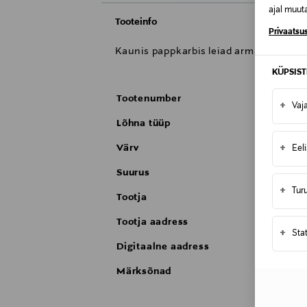
ajal muuta
Tooteinfo
Privaatsus
Kaunis pappkarbis leiad armastatud Mo
KÜPSIS
Tootenumber
+
Vaj
Lõhna tüüp
+
Värv
Eel
Suurus
+
Tur
Tootja
Tootja aadress
+
Sta
Digitaalne aadress
Märksõnad