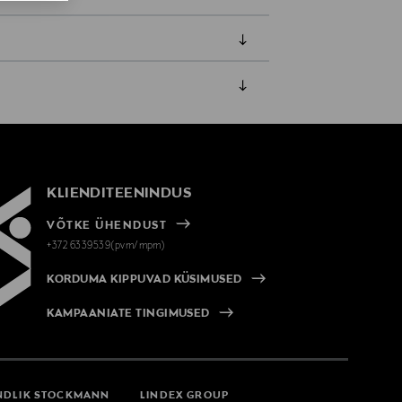
amisest. Suletud pakendis toodete puhul
vad olema avamata originaalpakendis.
KLIENDITEENINDUS
VÕTKE ÜHENDUST
+372 6339539(pvm/mpm)
KORDUMA KIPPUVAD KÜSIMUSED
KAMPAANIATE TINGIMUSED
NDLIK STOCKMANN
LINDEX GROUP