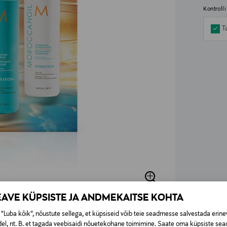
Kontroll
T
EAVE KÜPSISTE JA ANDMEKAITSE KOHTA
"Luba kõik", nõustute sellega, et küpsiseid võib teie seadmesse salvestada erine
el, nt. B. et tagada veebisaidi nõuetekohane toimimine. Saate oma küpsiste sead