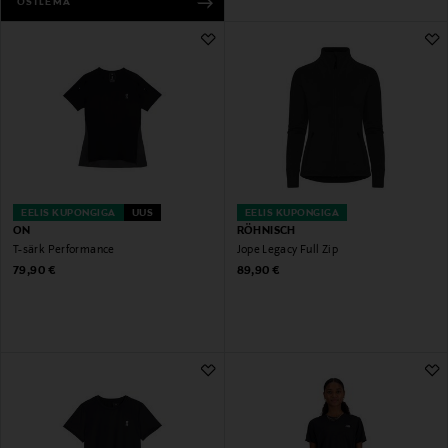
OSTLEMA
EELIS KUPONGIGA
UUS
EELIS KUPONGIGA
ON
RÖHNISCH
T-särk Performance
Jope Legacy Full Zip
Original Price
Original Price
79,90 €
89,90 €