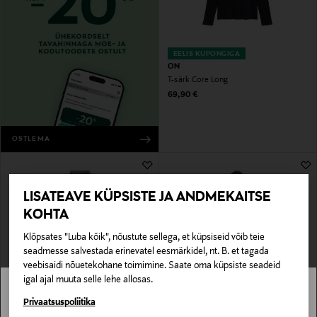
EELIS KUPONGIGA
ON
T-särk Core Long
Original Price
69,90 €
OSTLEMA
LISATEAVE KÜPSISTE JA ANDMEKAITSE
KOHTA
Klõpsates "Luba kõik", nõustute sellega, et küpsiseid võib teie
seadmesse salvestada erinevatel eesmärkidel, nt. B. et tagada
veebisaidi nõuetekohane toimimine. Saate oma küpsiste seadeid
igal ajal muuta selle lehe allosas.
EELIS KUPONGIGA
EELIS KUPONGIGA
NEW BALANCE
RÖHNISCH
Stockmann pole Sinu riigis saadaval.
Privaatsuspoliitika
Trennisärk NB Harmony Half Zip
Treeningpusa Seamless Flex