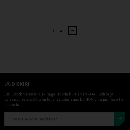
1
2
UUDISKIRI
Liitu Stockmanni uudiskirjaga, et olla kursis värskete uudiste ja
personaalsete pakkumistega. Liitudes saad ka -10% oma järgmiselt e-
poe ostult.