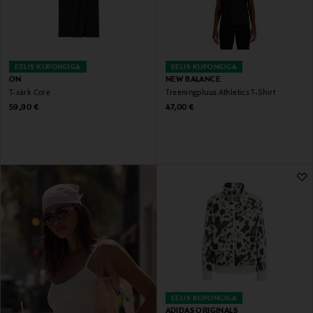
EELIS KUPONGIGA
EELIS KUPONGIGA
ON
NEW BALANCE
T-särk Core
Treeningpluus Athletics T-Shirt
Original Price
Original Price
59,90 €
47,00 €
EELIS KUPONGIGA
ADIDAS ORIGINALS