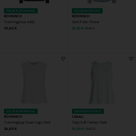
EELIS KUPONGIGA
SOODUSTUS 61%
RÖHNISCH
RÖHNISCH
Treeningpluus Addy
Särk Polar Fleece
Original Price
Discounted Price
Original Price
79,90 €
31,00 €
79,90 €
EELIS KUPONGIGA
SOODUSTUS 60%
RÖHNISCH
CASALL
Treeningtopp Team Logo Tank
Topp Soft Texture Tank
Original Price
Discounted Price
Original Price
24,90 €
19,90 €
49,90 €