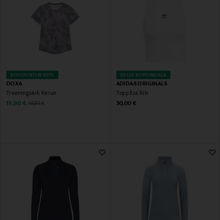
SOODUSTUS 60%
EELIS KUPONGIGA
DOXA
ADIDAS ORIGINALS
Treeningsärk Rerun
Topp Ess Rib
Discounted Price
Original Price
Original Price
19,90 €
30,00 €
49,90 €