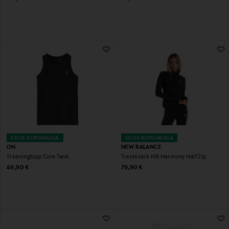
EELIS KUPONGIGA
EELIS KUPONGIGA
ON
NEW BALANCE
Treeningtopp Core Tank
Trennisärk NB Harmony Half Zip
Original Price
Original Price
49,90 €
79,90 €