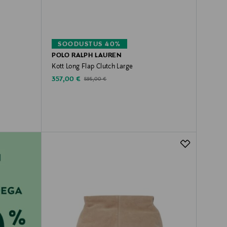
SOODUSTUS 40%
POLO RALPH LAUREN
Kott Long Flap Clutch Large
Discounted Price
Original Price
357,00 €
595,00 €