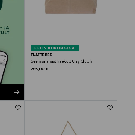
EELIS KUPONGIGA
FLATTERED
Seemisnahast käekott Clay Clutch
Original Price
295,00 €