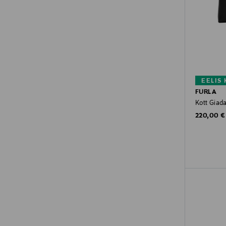
EELIS
FURLA
Kott Giad
Original P
220,00 €