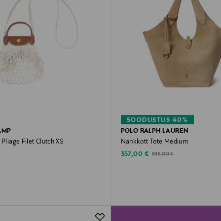
SOODUSTUS 40%
AMP
POLO RALPH LAUREN
 Pliage Filet Clutch XS
Nahkkott Tote Medium
rice
Discounted Price
Original Price
357,00 €
595,00 €