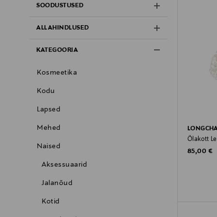
SOODUSTUSED
ALLAHINDLUSED
KATEGOORIA
Kosmeetika
Kodu
Lapsed
Mehed
LONGCH
Õlakott Le
Naised
Original P
85,00 €
Aksessuaarid
Jalanõud
Kotid