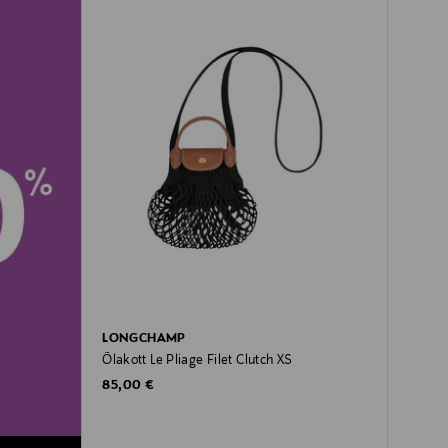
LONGCHAMP
Õlakott Le Pliage Filet Clutch XS
Original Price
85,00 €