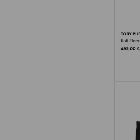
TORY BU
Kott Flem
Original P
495,00 €