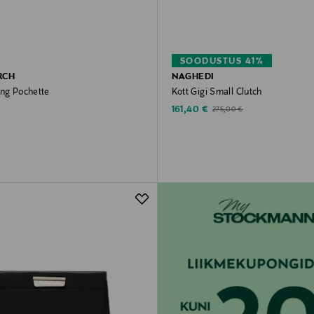
SOODUSTUS 41%
RCH
NAGHEDI
ing Pochette
Kott Gigi Small Clutch
rice
Discounted Price
Original Price
161,40 €
275,00 €