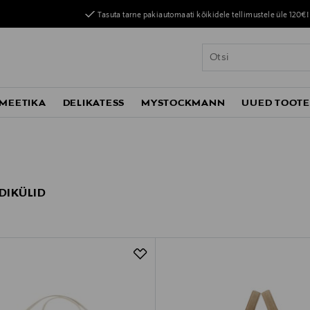
Tasuta tarne pakiautomaati kõikidele tellimustele üle 120€!
MEETIKA
DELIKATESS
MYSTOCKMANN
UUED TOOT
IDIKÜLID