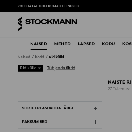
POED JA LAHTIOLEKUAJAD
TEENUSED
NAISED
MEHED
LAPSED
KODU
KOS
Naised
Kotid
Ridikülid
Tühjenda filtrid
Ridikülid
NAISTE R
27 Tulemust
27 Tulemust
SORTEERI ASUKOHA JÄRGI
PAKKUMISED