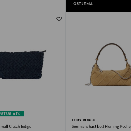
OSTLEMA
STUS 41%
TORY BURCH
Small Clutch Indigo
Seemisnahast kott Fleming Poche