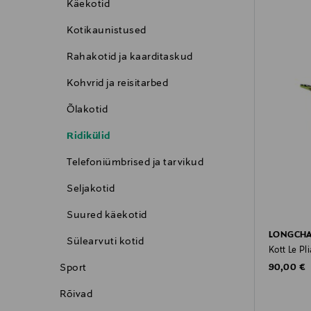
Käekotid
Kotikaunistused
Rahakotid ja kaarditaskud
Kohvrid ja reisitarbed
Õlakotid
Ridikülid
Telefoniümbrised ja tarvikud
Seljakotid
Suured käekotid
LONGCH
Sülearvuti kotid
Kott Le P
Original P
Sport
90,00 €
Rõivad