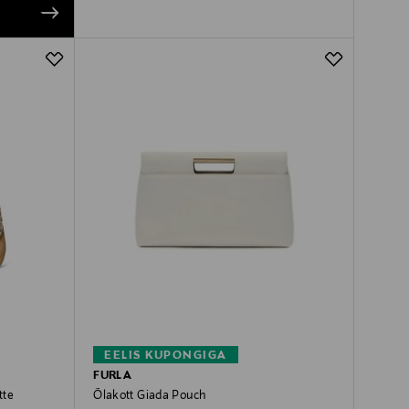
EELIS KUPONGIGA
FURLA
tte
Õlakott Giada Pouch