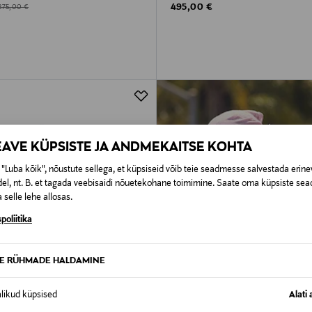
Original Price
d Price
Original Price
495,00 €
275,00 €
EAVE KÜPSISTE JA ANDMEKAITSE KOHTA
"Luba kõik", nõustute sellega, et küpsiseid võib teie seadmesse salvestada erine
el, nt. B. et tagada veebisaidi nõuetekohane toimimine. Saate oma küpsiste sead
 selle lehe allosas.
poliitika
TE RÜHMADE HALDAMINE
alikud küpsised
Alati 