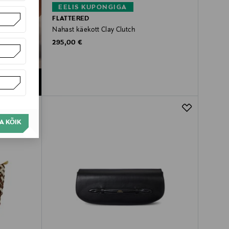
EELIS KUPONGIGA
FLATTERED
Nahast käekott Clay Clutch
Original Price
295,00 €
A KÕIK