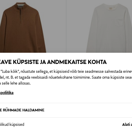
EAVE KÜPSISTE JA ANDMEKAITSE KOHTA
"Luba kõik", nõustute sellega, et küpsiseid võib teie seadmesse salvestada erine
el, nt. B. et tagada veebisaidi nõuetekohane toimimine. Saate oma küpsiste sead
STUS 61%
EELIS KUPONGIGA
UUS
 selle lehe allosas.
Y
SUPERDRY
poliitika
eule Essentials Cotton Half Zip
Trikoosärk Cotton Linen Pocket
Original Price
d Price
riginal Price
39,99 €
74,99 €
TE RÜHMADE HALDAMINE
alikud küpsised
Alati 