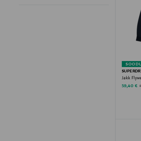
SOODU
SUPERDR
Jakk Flyw
Discounte
O
59,40 €