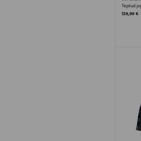
Tepitud j
Original P
129,99 €