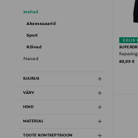
Mehed
Aksessuaarid
Sport
EELIS
Rõivad
SUPERDR
Kapuutsig
Naised
Original P
89,99 €
SUURUS
VÄRV
HIND
MATERJAL
TOOTE KONTSEPTSIOON