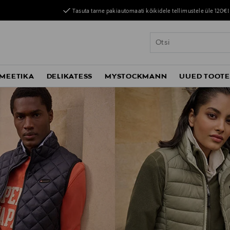
Tasuta tarne pakiautomaati kõikidele tellimustele üle 120€!
MEETIKA
DELIKATESS
MYSTOCKMANN
UUED TOOT