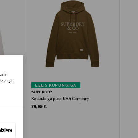
vatel
eid igal
EELIS KUPONGIGA
SUPERDRY
Kapuutsiga pusa 1954 Company
Original Price
79,99 €
aktiivne