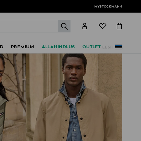
MYSTOCKMANN
label.header.go
ED
PREMIUM
ALLAHINDLUS
OUTLET
EESTI