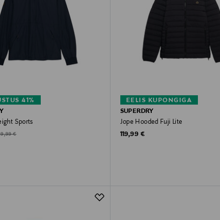
STUS 41%
EELIS KUPONGIGA
Y
SUPERDRY
eight Sports
Jope Hooded Fuji Lite
Original Price
d Price
riginal Price
119,99 €
99,99 €