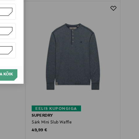
A KÕIK
EELIS KUPONGIGA
SUPERDRY
Särk Mini Slub Waffle
Original Price
49,99 €