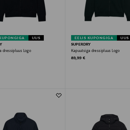
 KUPONGIGA
UUS
EELIS KUPONGIGA
UUS
Y
SUPERDRY
a dressipluus Logo
Kapuutsiga dressipluus Logo
rice
Original Price
89,99 €