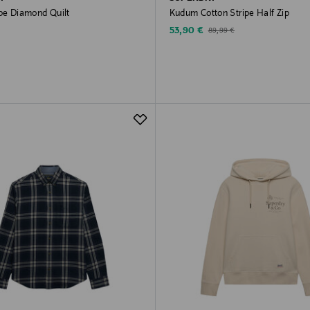
ope Diamond Quilt
Kudum Cotton Stripe Half Zip
rice
Discounted Price
Original Price
53,90 €
89,99 €