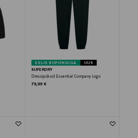
EELIS KUPONGIGA
UUS
SUPERDRY
Dressipüksid Essential Company Logo
Original Price
79,99 €