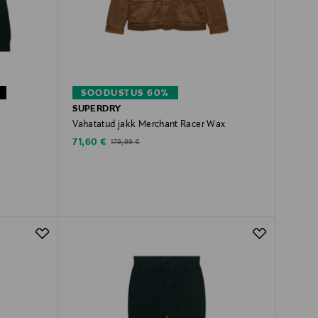
SOODUSTUS 60%
SUPERDRY
Vahatatud jakk Merchant Racer Wax
Discounted Price
Original Price
71,60 €
179,99 €