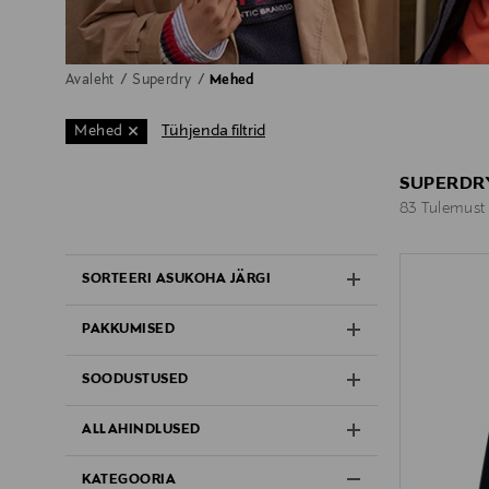
Avaleht
Superdry
Mehed
Tühjenda filtrid
Mehed
SUPERDRY
83 Tulemust
83 Tulemust
SORTEERI ASUKOHA JÄRGI
PAKKUMISED
SOODUSTUSED
ALLAHINDLUSED
KATEGOORIA