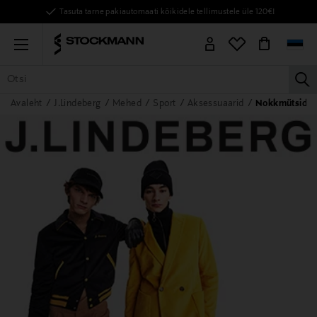
Tasuta tarne pakiautomaati kõikidele tellimustele üle 120€!
Menu
la
Avaleht
J.Lindeberg
Mehed
Sport
Aksessuaarid
Nokkmütsid
KÕIK TOOTED
NAISED
MEHED
LAPSED
KODU
KOSMEE