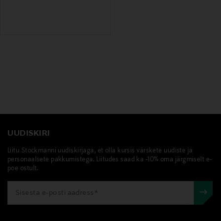
UUDISKIRI
Liitu Stockmanni uudiskirjaga, et olla kursis värskete uudiste ja
personaalsete pakkumistega. Liitudes saad ka -10% oma järgmiselt e-
poe ostult.