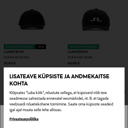
EELIS KUPONGIGA
UUS
EELIS KUPONGIGA
J.LINDEBERG
J.LINDEBERG
Nokkmüts Winter
Nokkmüts Heath
Original Price
Original Price
50,00 €
40,00 €
LISATEAVE KÜPSISTE JA ANDMEKAITSE
KOHTA
Klõpsates "Luba kõik", nõustute sellega, et küpsiseid võib teie
seadmesse salvestada erinevatel eesmärkidel, nt. B. et tagada
veebisaidi nõuetekohane toimimine. Saate oma küpsiste seadeid
igal ajal muuta selle lehe allosas.
Stockmann pole Sinu riigis saadaval.
Privaatsuspoliitika