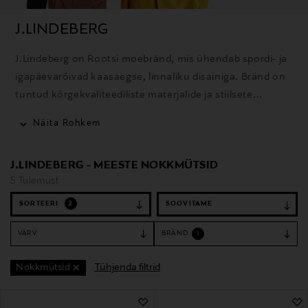
J.LINDEBERG
J.Lindeberg on Rootsi moebränd, mis ühendab spordi- ja
igapäevarõivad kaasaegse, linnaliku disainiga. Bränd on
tuntud kõrgekvaliteediliste materjalide ja stiilsete
rõivaste poolest golfi, suusatamise ja igapäevaseks
Näita Rohkem
kandmiseks.
J.LINDEBERG - MEESTE NOKKMÜTSID
5 Tulemust
SORTEERI
2
VÄRV
BRÄND
1
Tühjenda filtrid
Nokkmütsid
5 Tulemust