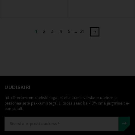
1
2
3
4
5
...
21
UUDISKIRI
Liitu Stockmanni uudiskirjaga, et olla kursis värskete uudiste ja
personaalsete pakkumistega. Liitudes saad ka -10% oma järgmiselt e-
poe ostult.