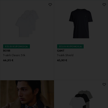
EELIS KUPONGIGA
EELIS KUPONGIGA
BOSS
GANT
T-särk Classic 3 tk
T-särk Shield
Original Price
Original Price
44,95 €
45,90 €