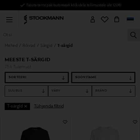
Tasuta tarne pakiautomaati kõikidele tellimustele üle 120€!
Menu
la
Mehed
Rõivad
Särgid
T-särgid
KÕIK TOOTED
NAISED
MEHED
LAPSED
KODU
KOSMEE
MEESTE T-SÄRGID
734 Tulemust
SORTEERI
SUURUS
VÄRV
BRÄND
Tühjenda filtrid
T-särgid
734 Tulemust