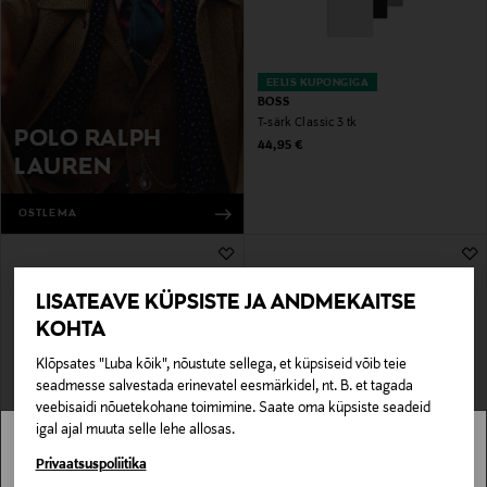
EELIS KUPONGIGA
BOSS
T-särk Classic 3 tk
POLO RALPH
Original Price
44,95 €
LAUREN
OSTLEMA
LISATEAVE KÜPSISTE JA ANDMEKAITSE
KOHTA
Klõpsates "Luba kõik", nõustute sellega, et küpsiseid võib teie
seadmesse salvestada erinevatel eesmärkidel, nt. B. et tagada
veebisaidi nõuetekohane toimimine. Saate oma küpsiste seadeid
igal ajal muuta selle lehe allosas.
SOODUSTUS 40%
SOODUSTUS 40%
STONE ISLAND
CAP HORN
Stockmann pole Sinu riigis saadaval.
Privaatsuspoliitika
T-särk Logo
T-särk Tyson