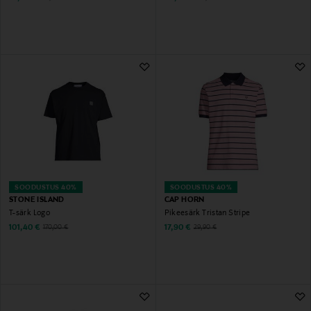
SOODUSTUS 40%
SOODUSTUS 40%
STONE ISLAND
CAP HORN
T-särk Logo
Pikeesärk Tristan Stripe
Discounted Price
Discounted Price
Original Price
Original Price
101,40 €
17,90 €
170,00 €
29,90 €