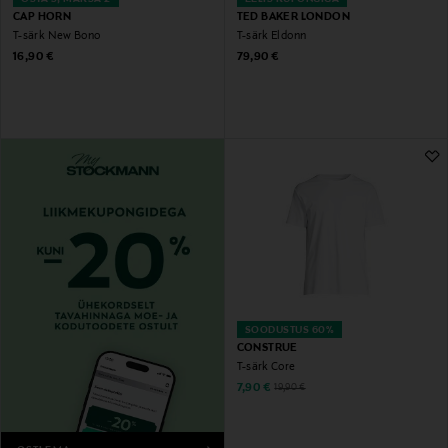
CAP HORN
TED BAKER LONDON
T-särk New Bono
T-särk Eldonn
Original Price
Original Price
16,90 €
79,90 €
SOODUSTUS 60%
CONSTRUE
T-särk Core
Discounted Price
Original Price
7,90 €
19,90 €