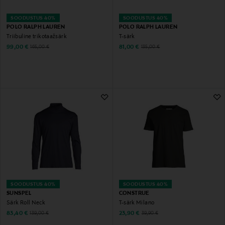
SOODUSTUS 40%
SOODUSTUS 40%
POLO RALPH LAUREN
POLO RALPH LAUREN
Triibuline trikotaažsärk
T-särk
Discounted Price
Discounted Price
Original Price
Original Price
99,00 €
81,00 €
165,00 €
135,00 €
SOODUSTUS 40%
SOODUSTUS 40%
SUNSPEL
CONSTRUE
Särk Roll Neck
T-särk Milano
Discounted Price
Discounted Price
Original Price
Original Price
83,40 €
23,90 €
139,00 €
39,90 €