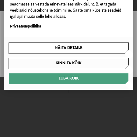
seadmesse salvestada erinevatel eesmärkidel, nt. B. et tagada
veebisaidi nõuetekohane toimimine. Saate oma küpsiste seadeid
igal ajal muuta selle lehe allosas.
Stockmann pole Sinu riigis saadaval.
Privaatsuspoliitika
Sinu riiki ei ole kohaletoimetamine saadaval.
NÄITA DETAILE
SOODUSTUS 40%
SOODUSTUS 40%
SAAN ARU
J.LINDEBERG
J.LINDEBERG
Tossud Bridge Golf
Tossud Bridge Golf
KINNITA KÕIK
Discounted Price
Discounted Price
Original Price
Original Price
89,40 €
89,40 €
150,00 €
150,00 €
LUBA KÕIK