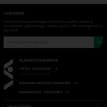
UUDISKIRI
Liitu Stockmanni uudiskirjaga, et olla kursis värskete uudiste ja
personaalsete pakkumistega. Liitudes saad ka -10% oma järgmiselt e-
poe ostult.
KLIENDITEENINDUS
VÕTKE ÜHENDUST
+372 6339539(pvm/mpm)
KORDUMA KIPPUVAD KÜSIMUSED
KAMPAANIATE TINGIMUSED
NÄITA ROHKEM