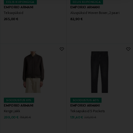
EELIS KUPONGIGA
EELIS KUPONGIGA
EMPORIO ARMANI
EMPORIO ARMANI
Teksapüksid
Aluspüksid Woven Boxer, 2 paari
Original Price
Original Price
265,00 €
82,90 €
SOODUSTUS 61%
SOODUSTUS 40%
EMPORIO ARMANI
EMPORIO ARMANI
Kerge jakk
Teksapüksid 5 Pockets
Discounted Price
Discounted Price
Original Price
Original Price
299,00 €
131,40 €
759,90 €
220,00 €