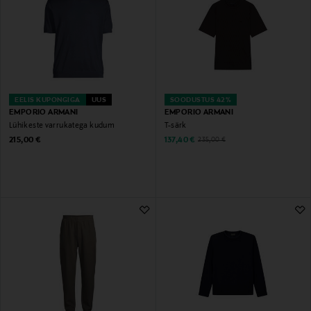
EELIS KUPONGIGA
UUS
SOODUSTUS 42%
EMPORIO ARMANI
EMPORIO ARMANI
Lühikeste varrukatega kudum
T-särk
Original Price
Discounted Price
Original Price
215,00 €
137,40 €
235,00 €