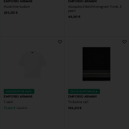
EMPORIO ARMANI
EMPORIO ARMANI
Mustriline kudum
Aluspüksid Bold Monogram Trunk, 3
paari
Original Price
295,00 €
Original Price
49,90 €
SOODUSTUS 40%
EELIS KUPONGIGA
EMPORIO ARMANI
EMPORIO ARMANI
T-särk
Triibuline sall
Discounted Price
Original Price
Original Price
77,40 €
194,90 €
129,90 €