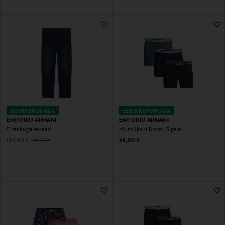
SOODUSTUS 42%
EELIS KUPONGIGA
EMPORIO ARMANI
EMPORIO ARMANI
5-taskuga teksad
Aluspüksid Boxer, 3 paari
Discounted Price
Original Price
Original Price
137,40 €
54,90 €
235,00 €