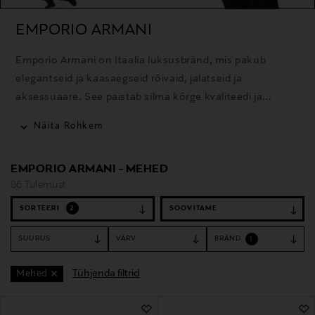
EMPORIO ARMANI
Emporio Armani on Itaalia luksusbränd, mis pakub
elegantseid ja kaasaegseid rõivaid, jalatseid ja
aksessuaare. See paistab silma kõrge kvaliteedi ja
ajakohase disainiga.
Näita Rohkem
EMPORIO ARMANI - MEHED
86 Tulemust
SORTEERI
2
SUURUS
VÄRV
BRÄND
1
Tühjenda filtrid
Mehed
86 Tulemust