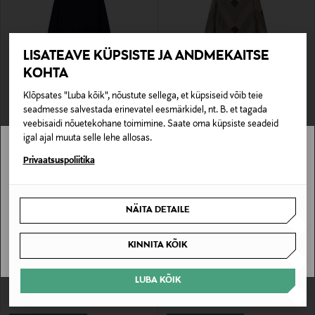
LISATEAVE KÜPSISTE JA ANDMEKAITSE
KOHTA
EELIS KUPONGIGA
EELIS KUPONGIGA
Klõpsates "Luba kõik", nõustute sellega, et küpsiseid võib teie
EMPORIO ARMANI
EMPORIO ARMANI
seadmesse salvestada erinevatel eesmärkidel, nt. B. et tagada
Kudum Iconico
Mustriline kudum
veebisaidi nõuetekohane toimimine. Saate oma küpsiste seadeid
Original Price
Original Price
265,00 €
295,00 €
igal ajal muuta selle lehe allosas.
Stockmann pole Sinu riigis saadaval.
Privaatsuspoliitika
Sinu riiki ei ole kohaletoimetamine saadaval.
NÄITA DETAILE
SAAN ARU
KINNITA KÕIK
LUBA KÕIK