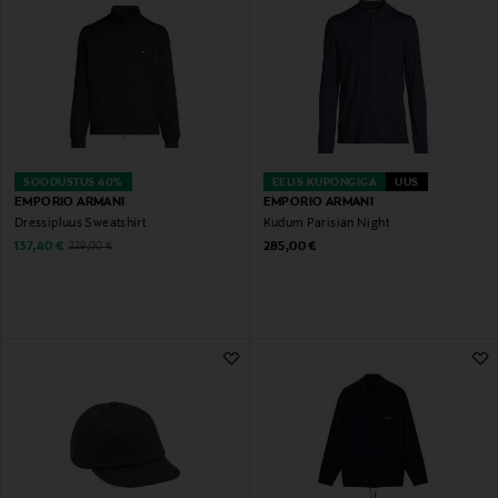
SOODUSTUS 40%
EELIS KUPONGIGA
UUS
EMPORIO ARMANI
EMPORIO ARMANI
Dressipluus Sweatshirt
Kudum Parisian Night
Discounted Price
Original Price
Original Price
137,40 €
285,00 €
229,00 €