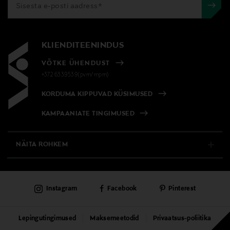
KLIENDITEENINDUS
VÕTKE ÜHENDUST
+372 6339539(pvm/mpm)
KORDUMA KIPPUVAD KÜSIMUSED
KAMPAANIATE TINGIMUSED
NÄITA ROHKEM
E-POOD
Instagram
Facebook
Pinterest
PÜSIKLIENDITEENINDUS
KAUBAMAJAD
Lepingutingimused
Maksemeetodid
Privaatsus-poliitika