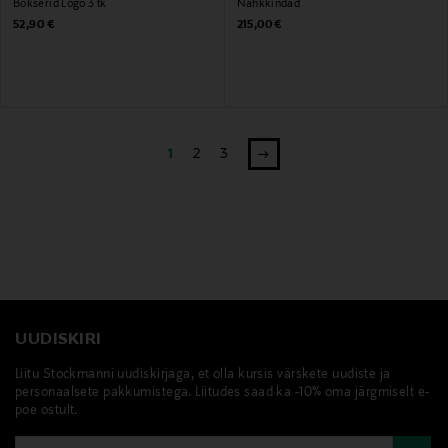
Bokserid Logo 3 tk
Nahkkindad
Original Price
Original Price
52,90 €
215,00 €
1
2
3
UUDISKIRI
Liitu Stockmanni uudiskirjaga, et olla kursis värskete uudiste ja
personaalsete pakkumistega. Liitudes saad ka -10% oma järgmiselt e-
poe ostult.