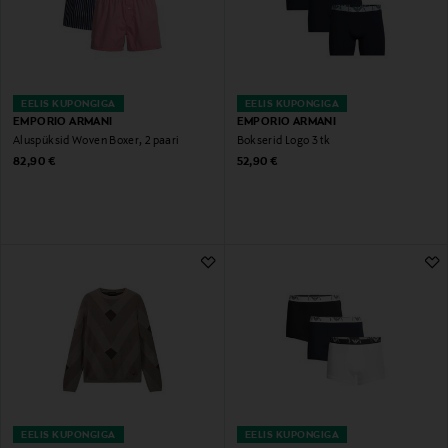
EELIS KUPONGIGA
EELIS KUPONGIGA
EMPORIO ARMANI
EMPORIO ARMANI
Aluspüksid Woven Boxer, 2 paari
Bokserid Logo 3 tk
Original Price
Original Price
82,90 €
52,90 €
EELIS KUPONGIGA
EELIS KUPONGIGA