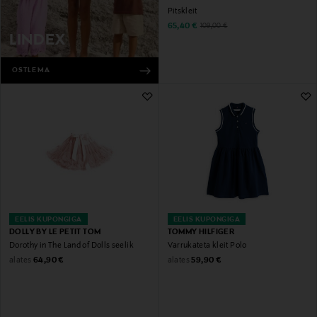
Pitskleit
Discounted Price
Original Price
65,40 €
109,00 €
LINDEX
OSTLEMA
EELIS KUPONGIGA
EELIS KUPONGIGA
DOLLY BY LE PETIT TOM
TOMMY HILFIGER
Dorothy in The Land of Dolls seelik
Varrukateta kleit Polo
Original Price
Original Price
alates
alates
64,90 €
59,90 €