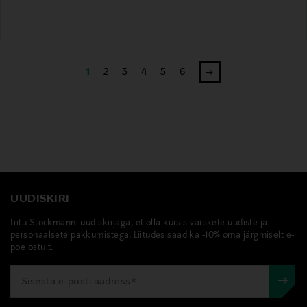
1
2
3
4
5
6
UUDISKIRI
Liitu Stockmanni uudiskirjaga, et olla kursis värskete uudiste ja
personaalsete pakkumistega. Liitudes saad ka -10% oma järgmiselt e-
poe ostult.