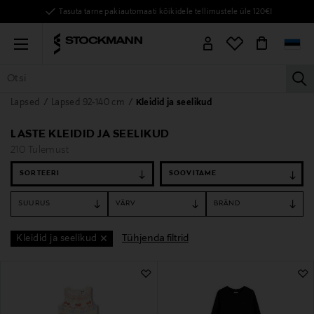
Tasuta tarne pakiautomaati kõikidele tellimustele üle 120€!
Menu
la
Lapsed
Lapsed 92-140 cm
Kleidid ja seelikud
KÕIK TOOTED
NAISED
MEHED
LAPSED
KODU
KOSMEE
LASTE KLEIDID JA SEELIKUD
210 Tulemust
SORTEERI
SUURUS
VÄRV
BRÄND
Tühjenda filtrid
Kleidid ja seelikud
210 Tulemust