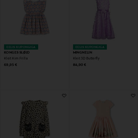
EELIS KUPONGIGA
EELIS KUPONGIGA
KONGES SLØJD
MINGNELIN
Kleit Kim Frilla
Kleit 3D Butterfly
Original Price
Original Price
69,95 €
84,90 €