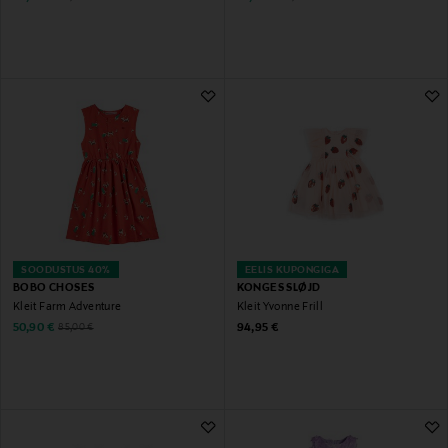
SOODUSTUS 40%
EELIS KUPONGIGA
BOBO CHOSES
KONGES SLØJD
Kleit Farm Adventure
Kleit Yvonne Frill
Discounted Price
Original Price
Original Price
50,90 €
94,95 €
85,00 €