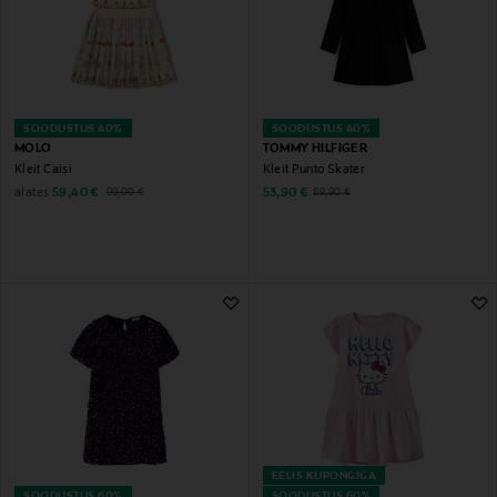
SOODUSTUS 40%
SOODUSTUS 40%
MOLO
TOMMY HILFIGER
Kleit Caisi
Kleit Punto Skater
Discounted Price
Original Price
Discounted Price
alates
Original Price
59,40 €
53,90 €
89,90 €
99,00 €
EELIS KUPONGIGA
SOODUSTUS 60%
SOODUSTUS 60%