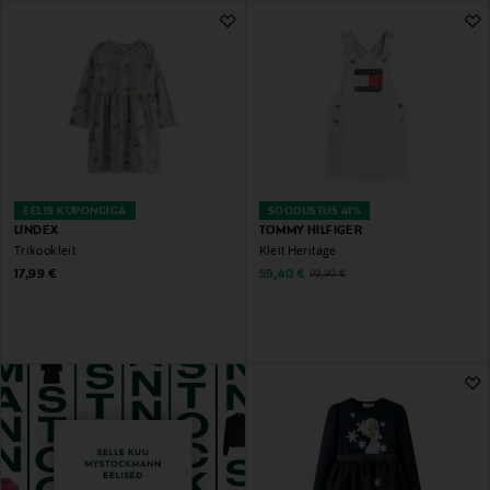
EELIS KUPONGIGA
SOODUSTUS 41%
LINDEX
TOMMY HILFIGER
Trikookleit
Kleit Heritage
Original Price
Discounted Price
Original Price
17,99 €
59,40 €
99,90 €