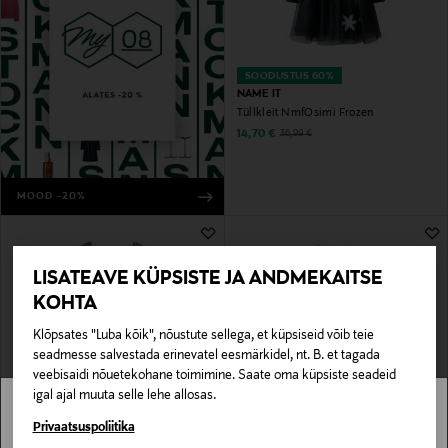
SOODUSTUS 60%
NAME IT
Tüllkleit NmfOsimi Frozen
Discounted Price
Original Price
14,70 €
36,99 €
MOOD -20%
LISATEAVE KÜPSISTE JA ANDMEKAITSE
KOHTA
Klõpsates "Luba kõik", nõustute sellega, et küpsiseid võib teie
seadmesse salvestada erinevatel eesmärkidel, nt. B. et tagada
veebisaidi nõuetekohane toimimine. Saate oma küpsiste seadeid
igal ajal muuta selle lehe allosas.
SOODUSTUS 40%
SOODUSTUS 62%
POLO RALPH LAUREN
BOGI
Stockmann pole Sinu riigis saadaval.
Privaatsuspoliitika
A-lõikeline kleit
Litritega kleit Nora