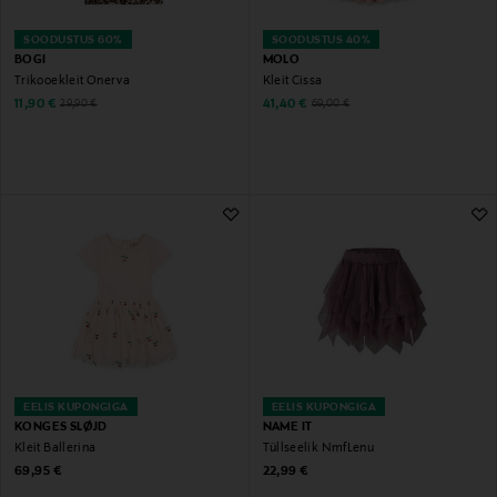
SOODUSTUS 60%
SOODUSTUS 40%
BOGI
MOLO
Trikooekleit Onerva
Kleit Cissa
Discounted Price
Discounted Price
Original Price
Original Price
11,90 €
41,40 €
29,90 €
69,00 €
EELIS KUPONGIGA
EELIS KUPONGIGA
KONGES SLØJD
NAME IT
Kleit Ballerina
Tüllseelik NmfLenu
Original Price
Original Price
69,95 €
22,99 €