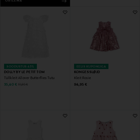
OSTLEMA
SOODUSTUS 43%
EELIS KUPONGIGA
DOLLY BY LE PETIT TOM
KONGES SLØJD
Tüllkleit Allover Butterflies Tutu
Kleit Rosie
Discounted Price
Original Price
Original Price
35,40 €
94,95 €
61,90 €