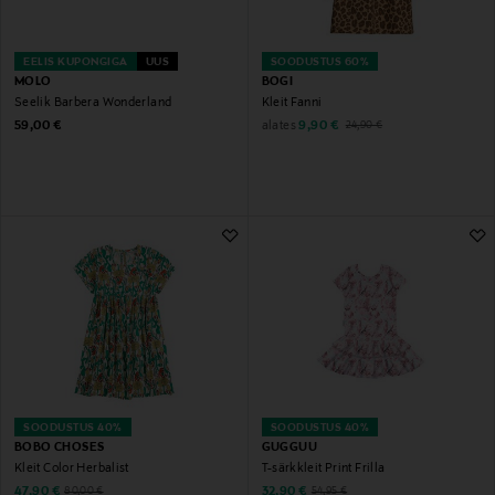
EELIS KUPONGIGA
UUS
SOODUSTUS 60%
MOLO
BOGI
Seelik Barbera Wonderland
Kleit Fanni
Original Price
Discounted Price
Original Price
alates
59,00 €
9,90 €
24,90 €
SOODUSTUS 40%
SOODUSTUS 40%
BOBO CHOSES
GUGGUU
Kleit Color Herbalist
T-särkkleit Print Frilla
Discounted Price
Discounted Price
Original Price
Original Price
47,90 €
32,90 €
80,00 €
54,95 €