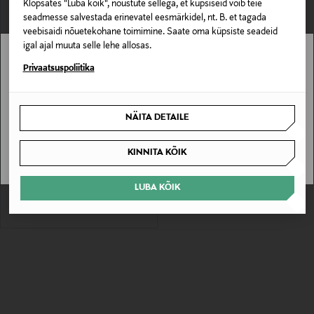
1 Tulemust
Klõpsates "Luba kõik", nõustute sellega, et küpsiseid võib teie
seadmesse salvestada erinevatel eesmärkidel, nt. B. et tagada
veebisaidi nõuetekohane toimimine. Saate oma küpsiste seadeid
igal ajal muuta selle lehe allosas.
Stockmann pole Sinu riigis saadaval.
Privaatsuspoliitika
Sinu riiki ei ole kohaletoimetamine saadaval.
NÄITA DETAILE
SOODUSTUS 60%
SAAN ARU
ADIDAS PERFORMANCE
KINNITA KÕIK
Kapuutsiga pusa
Discounted Price
Original Price
9,90 €
24,90 €
LUBA KÕIK