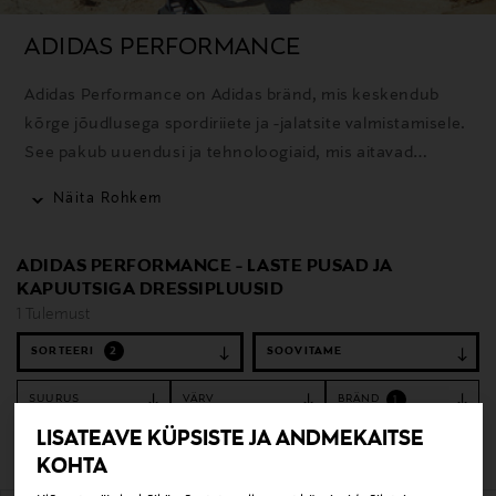
ADIDAS PERFORMANCE
Adidas Performance on Adidas bränd, mis keskendub
kõrge jõudlusega spordiriiete ja -jalatsite valmistamisele.
See pakub uuendusi ja tehnoloogiaid, mis aitavad
sportlastel saavutada paremaid tulemusi.
Näita Rohkem
ADIDAS PERFORMANCE - LASTE PUSAD JA
KAPUUTSIGA DRESSIPLUUSID
1 Tulemust
SORTEERI
2
SUURUS
VÄRV
BRÄND
1
LISATEAVE KÜPSISTE JA ANDMEKAITSE
Tühjenda filtrid
Pusad ja kapuutsiga dressipluusid
KOHTA