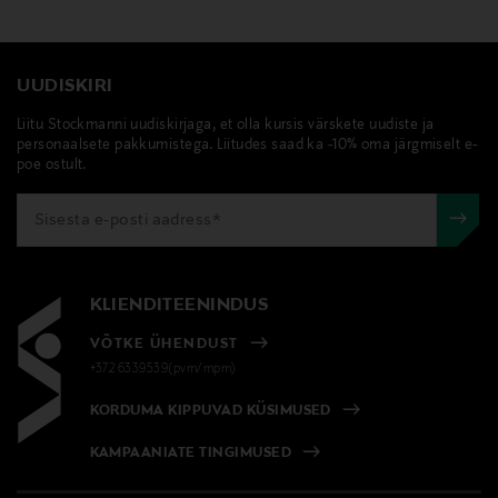
UUDISKIRI
Liitu Stockmanni uudiskirjaga, et olla kursis värskete uudiste ja
personaalsete pakkumistega. Liitudes saad ka -10% oma järgmiselt e-
poe ostult.
KLIENDITEENINDUS
VÕTKE ÜHENDUST
+372 6339539(pvm/mpm)
KORDUMA KIPPUVAD KÜSIMUSED
KAMPAANIATE TINGIMUSED