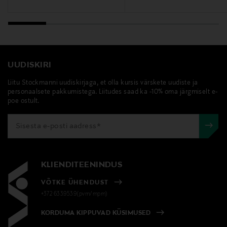
UUDISKIRI
Liitu Stockmanni uudiskirjaga, et olla kursis värskete uudiste ja
personaalsete pakkumistega. Liitudes saad ka -10% oma järgmiselt e-
poe ostult.
KLIENDITEENINDUS
VÕTKE ÜHENDUST
+372 6339539(pvm/mpm)
KORDUMA KIPPUVAD KÜSIMUSED