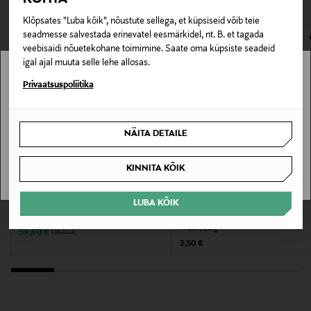
Klõpsates "Luba kõik", nõustute sellega, et küpsiseid võib teie
E-POE TAGASTUSED
Pakendi suurus
seadmesse salvestada erinevatel eesmärkidel, nt. B. et tagada
veebisaidi nõuetekohane toimimine. Saate oma küpsiste seadeid
25 g
igal ajal muuta selle lehe allosas.
Stockmann pole Sinu riigis saadaval.
Kategooria
Privaatsuspoliitika
Kangasmask näole
Sinu riiki ei ole kohaletoimetamine saadaval.
NÄITA DETAILE
Suurus
SAAN ARU
25 g
KINNITA KÕIK
SOODUSTUS 60%
Tootjamaa
LUBA KÕIK
GESTUZ
MIZON
Püksid GZzandaya High Waist
Kangasmask Cicaluronic Water Fit
JAAPAN
Mask, 24 g
Discounted Price
Original Price
59,60 €
150,00 €
Original Price
2,50 €
Tootja
PRV CAPITAL OY