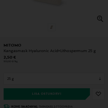
MITOMO
Kangasmask Hyaluronic Acid+Lithospermum 25 g
Original Price
2,50 €
100,00 €/1kg
null
null
LISA OSTUKORVI
KOHE SAADAVAL
TARNEAEG 2-7 TÖÖPÄEVA