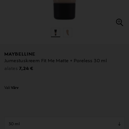
MAYBELLINE
Jumestuskreem Fit Me Matte + Poreless 30 ml
Original Price
7,24 €
alates
Vali
Värv
null
null