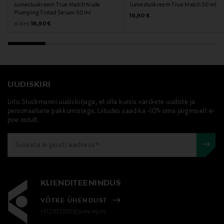
Jumestuskreem True Match Nude
Jumestuskreem True Match 30 ml
Plumping Tinted Serum 30 ml
Original Price
16,90 €
Original Price
alates
18,90 €
UUDISKIRI
Liitu Stockmanni uudiskirjaga, et olla kursis värskete uudiste ja
personaalsete pakkumistega. Liitudes saad ka -10% oma järgmiselt e-
poe ostult.
KLIENDITEENINDUS
VÕTKE ÜHENDUST
+372 6339539(pvm/mpm)