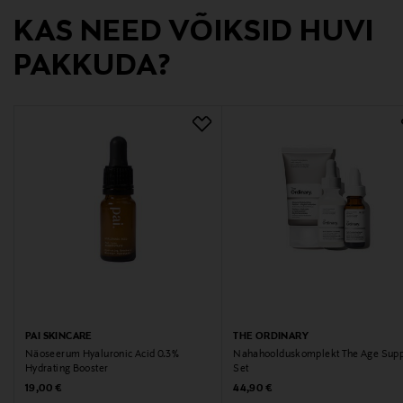
KAS NEED VÕIKSID HUVI
kuluttajapalvelu@transmeri.fi
PAKKUDA?
Märksõnad
MÁDARA, nahahoolduskomplekt, näohooldus
PAI SKINCARE
THE ORDINARY
Näoseerum Hyaluronic Acid 0.3%
Nahahoolduskomplekt The Age Supp
Hydrating Booster
Set
Original Price
Original Price
19,00 €
44,90 €