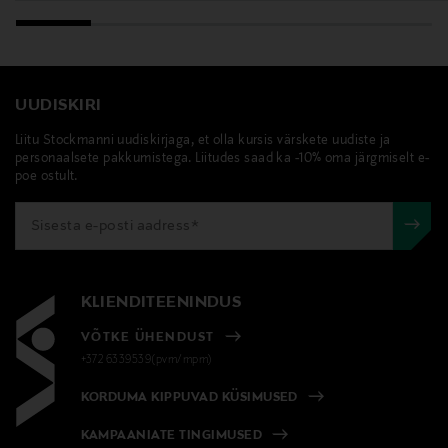
UUDISKIRI
Liitu Stockmanni uudiskirjaga, et olla kursis värskete uudiste ja
personaalsete pakkumistega. Liitudes saad ka -10% oma järgmiselt e-
poe ostult.
KLIENDITEENINDUS
VÕTKE ÜHENDUST
+372 6339539(pvm/mpm)
KORDUMA KIPPUVAD KÜSIMUSED
KAMPAANIATE TINGIMUSED