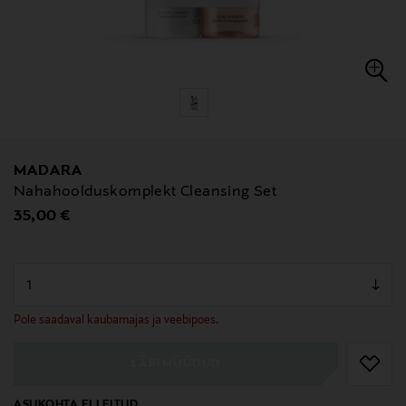
MADARA
Nahahoolduskomplekt Cleansing Set
Original Price
35,00 €
null
null
Pole saadaval kaubamajas ja veebipoes.
LÄBIMÜÜDUD
ASUKOHTA EI LEITUD