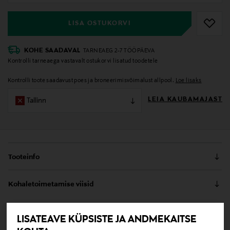
LISA OSTUKORVI
KOHE SAADAVAL
TARNEAEG 2-7 TÖÖPÄEVA
Kontrolli tarneaega vastavalt ostukorvi lisatud toodetele
Kontrolli toote saadavust poes ja broneerimisvõimalust allpool.
Loe lisaks
LEIA KAUBAMAJAST
Tallinn
Tooteinfo
See Longchampi sall on valmistatud pehmest siidist.
Kohaletoimetamise viisid
Salli pinnal on detailne muster. See on suurepärane
aksessuaar, mis toob rõõmu ja värvi igasse riietusse.
Kättesaamine poest
Salli pikkus on 120 cm.
0,00 €
LISATEAVE KÜPSISTE JA ANDMEKAITSE