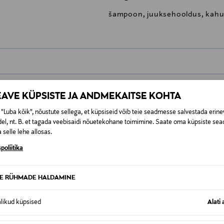
šampoon, juuksehooldus, kahu,
0,00 €
EAVE KÜPSISTE JA ANDMEKAITSE KOHTA
t esitamata lepingust taganeda 30 päeva jooksul alates kauba kättesa
0,00 € – 4,90 €
se
"Luba kõik", nõustute sellega, et küpsiseid võib teie seadmesse salvestada erine
is. Tagastatavad suletud pakendis kosmeetika- ja loodustooted pea
el, nt. B. et tagada veebisaidi nõuetekohane toimimine. Saate oma küpsiste sead
SID KA
 selle lehe allosas.
poliitika
TE RÜHMADE HALDAMINE
alikud küpsised
Alati 