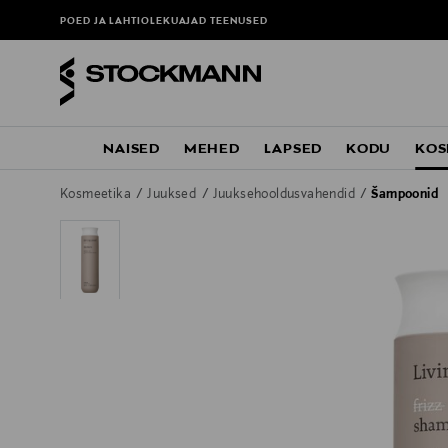
POED JA LAHTIOLEKUAJAD
TEENUSED
NAISED
MEHED
LAPSED
KODU
KOS
Kosmeetika
Juuksed
Juuksehooldusvahendid
Šampoonid