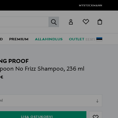
MYSTOCKMANN
label.header.go
ED
PREMIUM
ALLAHINDLUS
OUTLET
EESTI
ING PROOF
oon No Frizz Shampoo, 236 ml
al Price
 €
ull
ml
ull
LISA OSTUKORVI