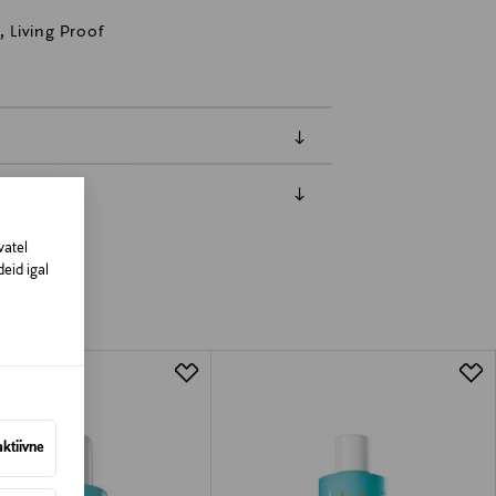
 Living Proof
amisest. Suletud pakendis toodete puhul
vatel
vad olema avamata originaalpakendis.
eid igal
aktiivne