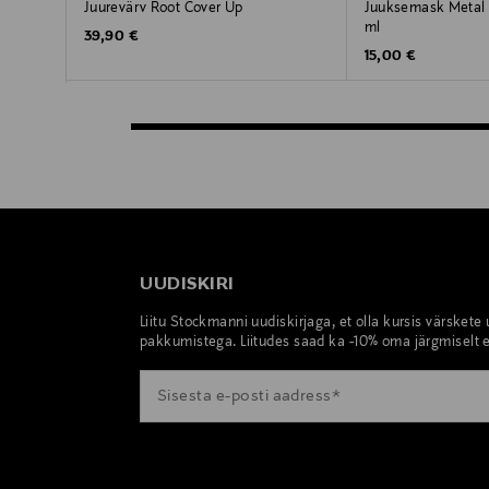
Juurevärv Root Cover Up
Juuksemask Metal 
ml
Original Price
39,90 €
Original Price
15,00 €
UUDISKIRI
Liitu Stockmanni uudiskirjaga, et olla kursis värskete
pakkumistega. Liitudes saad ka -10% oma järgmiselt e