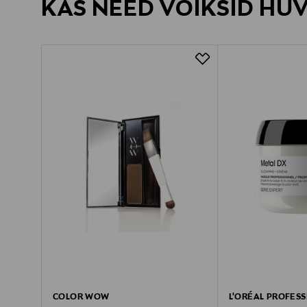
KAS NEED VÕIKSID HU
COLOR WOW
L'ORÉAL PROFES