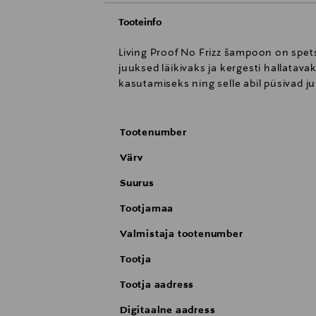
Tooteinfo
Living Proof No Frizz šampoon on spet
juuksed läikivaks ja kergesti hallata
kasutamiseks ning selle abil püsivad ju
Tootenumber
Värv
Suurus
Tootjamaa
Valmistaja tootenumber
Tootja
Tootja aadress
Digitaalne aadress