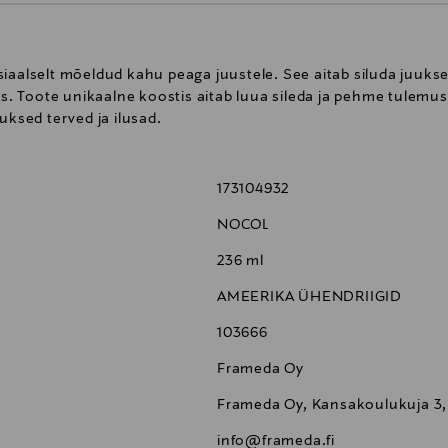
siaalselt mõeldud kahu peaga juustele. See aitab siluda juuk
vaks. Toote unikaalne koostis aitab luua sileda ja pehme tule
uksed terved ja ilusad.
173104932
NOCOL
236 ml
AMEERIKA ÜHENDRIIGID
103666
Frameda Oy
Frameda Oy, Kansakoulukuja 3,
info@frameda.fi