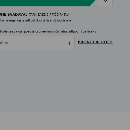
OHE SAADAVAL
TARNEAEG 2-7 TÖÖPÄEVA
 tarneaega vastavalt ostukorvi lisatud toodetele
i toote saadavust poes ja broneerimisvõimalust allpool.
Loe lisaks
BRONEERI POES
allinn