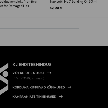
oolduskomplekt Première
Juukseõli No.7 Bonding Oil 30 ml
Set for Damaged Hair
Original Price
32,00 €
 Price
€
KLIENDITEENINDUS
VÕTKE ÜHENDUST
+372 6339539(pvm/mpm)
KORDUMA KIPPUVAD KÜSIMUSED
KAMPAANIATE TINGIMUSED