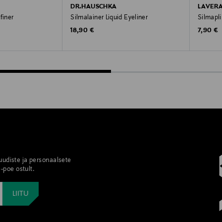
DR.HAUSCHKA
LAVER
finer
Silmalainer Liquid Eyeliner
Silmapli
Original Price
Original
18,90 €
7,90 €
 uudiste ja personaalsete
-poe ostult.