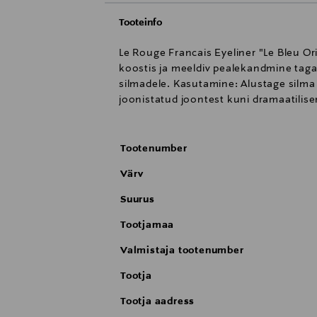
Tooteinfo
Le Rouge Francais Eyeliner "Le Bleu Or
koostis ja meeldiv pealekandmine taga
silmadele. Kasutamine: Alustage silma 
joonistatud joontest kuni dramaatilis
Tootenumber
Värv
Suurus
Tootjamaa
Valmistaja tootenumber
Tootja
Tootja aadress