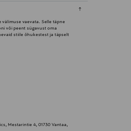
e välimuse vaevata. Selle täpne
oni või peent sügavust oma
vaid stiile õhukestest ja täpselt
cs, Mestarintie 4, 01730 Vantaa,