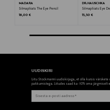
MADARA
DR.HAUSCHKA
Silmapliiats The Eye Pencil
Silmapliiats Eye De
Original Price
Original Price
18,00 €
15,50 €
UUDISKIRI
Liitu Stockmanni uudiskirjaga, et olla kursis värskete
pakkumistega. Liitudes saad ka -10% oma järgmiselt e