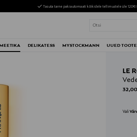
Tasuta tarne pakiautomaati kõikidele tellimustele üle 120€!
MEETIKA
DELIKATESS
MYSTOCKMANN
UUED TOOT
LE 
Vede
Origin
32,00
Vali
Vär