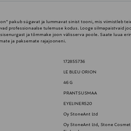
ion" pakub sügavat ja lummavat sinist tooni, mis viimistleb tei
vad professionaalse tulemuse kodus. Looge silmapaistvaid jo
sisenurgast ja tõmmake joon välisserva poole. Saate luua erine
emate ja paksemate rajajooneni.
172855736
LE BLEU ORION
46 G
PRANTSUSMAA
EYELINER520
Oy StoneAnt Ltd
Oy StoneAnt Ltd, Stone Cosmeti