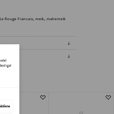
 Le Rouge Francais, meik, mahemeik
vatel
amisest. Suletud pakendis toodete puhul
eid igal
vad olema avamata originaalpakendis.
aktiivne