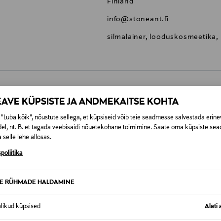
Finland
info@stoneant.fi
silmalainer, looduskosmeetika,
EAVE KÜPSISTE JA ANDMEKAITSE KOHTA
0,00 €
"Luba kõik", nõustute sellega, et küpsiseid võib teie seadmesse salvestada erine
t esitamata lepingust taganeda 30 päeva jooksul alates kauba kättesa
el, nt. B. et tagada veebisaidi nõuetekohane toimimine. Saate oma küpsiste sead
0,00 € – 4,90 €
se
is. Tagastatavad suletud pakendis kosmeetika- ja loodustooted pea
 selle lehe allosas.
SID KA
poliitika
TE RÜHMADE HALDAMINE
alikud küpsised
Alati 