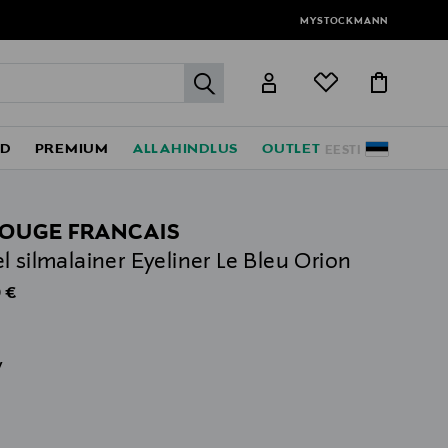
MYSTOCKMANN
label.header.go
ED
PREMIUM
ALLAHINDLUS
OUTLET
EESTI
ROUGE FRANCAIS
l silmalainer Eyeliner Le Bleu Orion
al Price
 €
v