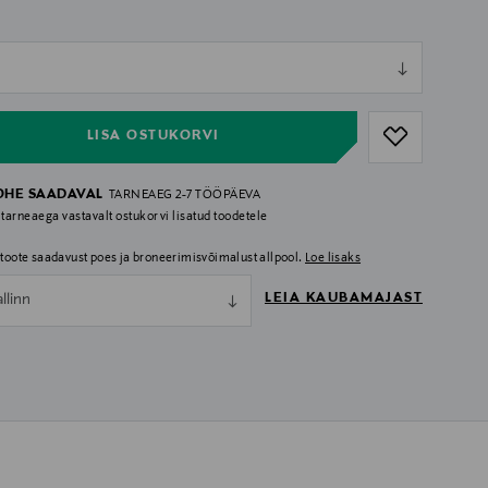
ull
ull
LISA OSTUKORVI
OHE SAADAVAL
TARNEAEG 2-7 TÖÖPÄEVA
 tarneaega vastavalt ostukorvi lisatud toodetele
i toote saadavust poes ja broneerimisvõimalust allpool.
Loe lisaks
LEIA KAUBAMAJAST
allinn