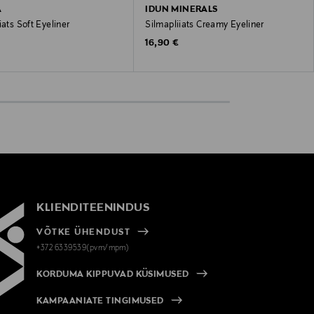
A
IDUN MINERALS
iats Soft Eyeliner
Silmapliiats Creamy Eyeliner
 Price
Original Price
16,90 €
KLIENDITEENINDUS
VÕTKE ÜHENDUST
+372 6339539(pvm/mpm)
KORDUMA KIPPUVAD KÜSIMUSED
KAMPAANIATE TINGIMUSED