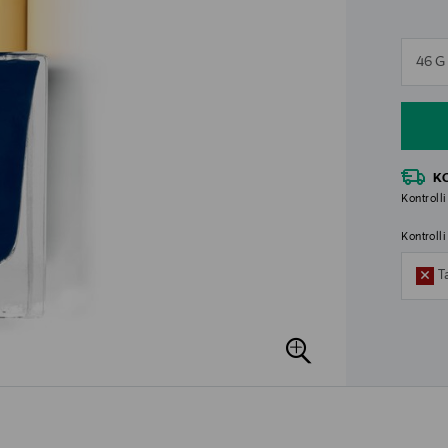
n
46 G
n
K
Kontrolli
Kontroll
T