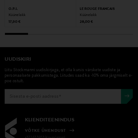
O.P.I.
LE ROUGE FRANCAIS
Küünelakk
Küünelakk
Original Price
Original Price
17,90 €
28,00 €
UUDISKIRI
Liitu Stockmanni uudiskirjaga, et olla kursis värskete uudiste ja
personaalsete pakkumistega. Liitudes saad ka -10% oma järgmiselt e-
poe ostult.
KLIENDITEENINDUS
VÕTKE ÜHENDUST
+372 6339539(pvm/mpm)