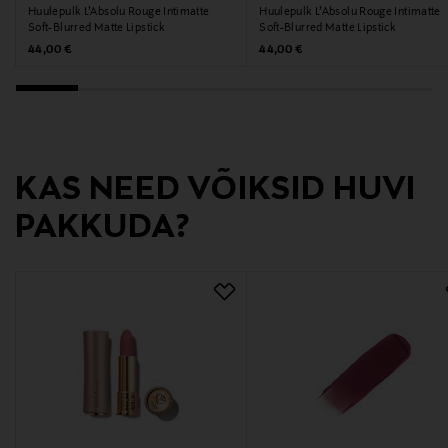
Huulepulk L’Absolu Rouge Intimatte
Huulepulk L’Absolu Rouge Intimatte
nan
Soft-Blurred Matte Lipstick
Soft-Blurred Matte Lipstick
Original Price
Original Price
44,00 €
44,00 €
Tootjamaa
PRANTSUSMAA
Valmistaja tootenumber
KAS NEED VÕIKSID HUVI
3614274334739
PAKKUDA?
Tootja
Loreal Finland Oy
Tootja aadress
Keilaranta 13 A, 02150, Espoo, Finland
Digitaalne aadress
neuvonta@loreal.com