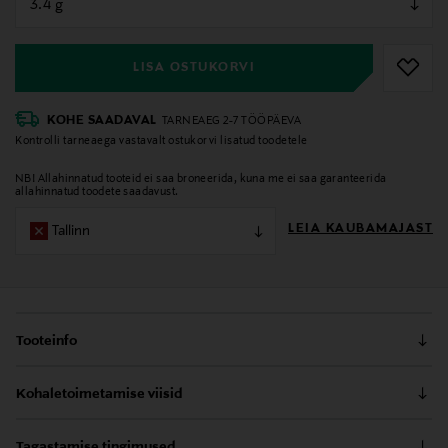
null
LISA OSTUKORVI
KOHE SAADAVAL
TARNEAEG 2-7 TÖÖPÄEVA
Kontrolli tarneaega vastavalt ostukorvi lisatud toodetele
NB! Allahinnatud tooteid ei saa broneerida, kuna me ei saa garanteerida
allahinnatud toodete saadavust.
LEIA KAUBAMAJAST
Tallinn
Tooteinfo
Lancôme huulepulk katab huuli värviga, luues nn teise
Kohaletoimetamise viisid
naha tunde ja pehmelt hägustatud mati viimistluse.
Sellel on lihtne ja täpne ots, mis võimaldab huulepulka
Kättesaamine poest
kanda täpselt nii, nagu soovid. Koostisele on lisatud
Tagastamise tingimused