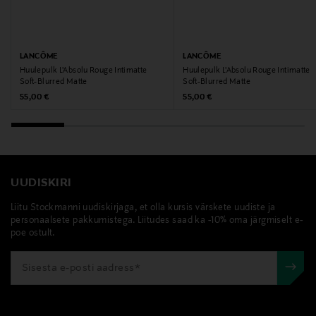
Märksõnad
Lancôme, huulepulk, huuled, huulemeik
LANCÔME
LANCÔME
Huulepulk L'Absolu Rouge Intimatte
Huulepulk L'Absolu Rouge Intimatte
Soft-Blurred Matte
Soft-Blurred Matte
Original Price
Original Price
55,00 €
55,00 €
UUDISKIRI
Liitu Stockmanni uudiskirjaga, et olla kursis värskete uudiste ja
personaalsete pakkumistega. Liitudes saad ka -10% oma järgmiselt e-
poe ostult.