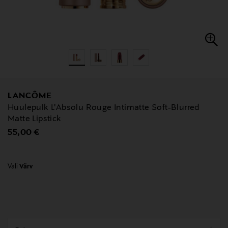
LANCÔME
Huulepulk L'Absolu Rouge Intimatte Soft-Blurred
Matte Lipstick
Original Price
55,00 €
Vali
Värv
null