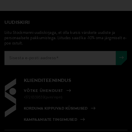
Digitaalne aadress
UUDISKIRI
hello@treeofbrands.com
Liitu Stockmanni uudiskirjaga, et olla kursis värskete uudiste ja
Märksõnad
personaalsete pakkumistega. Liitudes saad ka -10% oma järgmiselt e-
poe ostult.
Kure Bazaar, küünelakk, küüned,
KLIENDITEENINDUS
VÕTKE ÜHENDUST
+372 6339539(pvm/mpm)
KORDUMA KIPPUVAD KÜSIMUSED
KAMPAANIATE TINGIMUSED