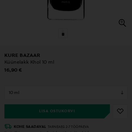
KURE BAZAAR
Küünelakk Khol 10 ml
Original Price
16,90 €
null
null
LISA OSTUKORVI
KOHE SAADAVAL
TARNEAEG 2-7 TÖÖPÄEVA