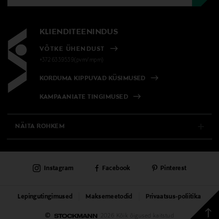
KLIENDITEENINDUS
VÕTKE ÜHENDUST
+372 6339539(pvm/mpm)
KORDUMA KIPPUVAD KÜSIMUSED
KAMPAANIATE TINGIMUSED
NÄITA ROHKEM
E-POOD
Instagram
Facebook
Pinterest
PÜSIKLIENDITEENINDUS
KAUBAMAJAD
Lepingutingimused
Maksemeetodid
Privaatsus-poliitika
Tagas
©
2026 Kõik õigused kaitstud
TEENUSED