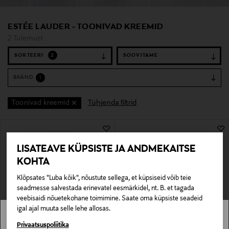
ESTÉE LAUDER - TOONIVAD KREEMID
2 Tulemust
SORTEERI
2
BRÄND
1
Tühjenda filtrid
Toonivad kreemid
2 Tulemust
LISATEAVE KÜPSISTE JA ANDMEKAITSE
KOHTA
Klõpsates "Luba kõik", nõustute sellega, et küpsiseid võib teie
seadmesse salvestada erinevatel eesmärkidel, nt. B. et tagada
veebisaidi nõuetekohane toimimine. Saate oma küpsiste seadeid
igal ajal muuta selle lehe allosas.
Stockmann pole Sinu riigis saadaval.
Privaatsuspoliitika
ESTÉE LAUDER
ESTÉE LAUDER