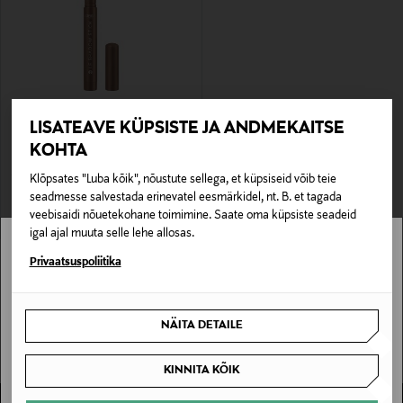
LISATEAVE KÜPSISTE JA ANDMEKAITSE
L'ORÉAL PARIS
KOHTA
Lauvärvipliiats Paradise Le Shadow
Stick
Original Price
17,50 €
Klõpsates "Luba kõik", nõustute sellega, et küpsiseid võib teie
seadmesse salvestada erinevatel eesmärkidel, nt. B. et tagada
veebisaidi nõuetekohane toimimine. Saate oma küpsiste seadeid
igal ajal muuta selle lehe allosas.
Stockmann pole Sinu riigis saadaval.
Privaatsuspoliitika
Sinu riiki ei ole kohaletoimetamine saadaval.
NÄITA DETAILE
SAAN ARU
KINNITA KÕIK