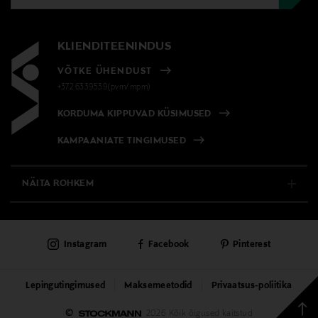
KLIENDITEENINDUS
VÕTKE ÜHENDUST
+372 6339539(pvm/mpm)
KORDUMA KIPPUVAD KÜSIMUSED
KAMPAANIATE TINGIMUSED
NÄITA ROHKEM
E-POOD
Instagram
Facebook
Pinterest
PÜSIKLIENDITEENINDUS
KAUBAMAJAD
Lepingutingimused
Maksemeetodid
Privaatsus-poliitika
Tagas
©
2026 Kõik õigused kaitstud
TEENUSED