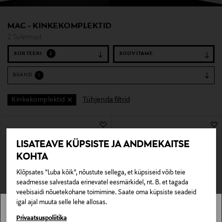
MAC - KINKEKOMPLEKTID
2 Tulemust
SORTEERI
2
BRÄND
1
Tühjenda filtrid
Kinkekomplektid
2 Tulemust
LISATEAVE KÜPSISTE JA ANDMEKAITSE
KOHTA
Klõpsates "Luba kõik", nõustute sellega, et küpsiseid võib teie
seadmesse salvestada erinevatel eesmärkidel, nt. B. et tagada
veebisaidi nõuetekohane toimimine. Saate oma küpsiste seadeid
igal ajal muuta selle lehe allosas.
Stockmann pole Sinu riigis saadaval.
Privaatsuspoliitika
MAC
MAC