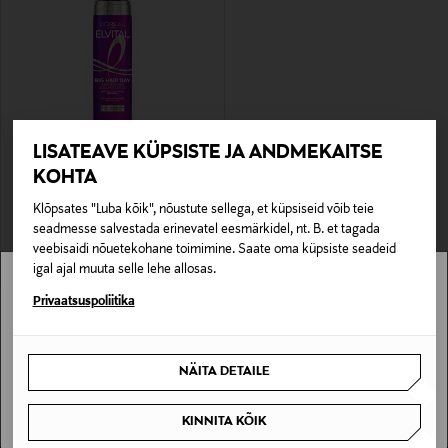
LISATEAVE KÜPSISTE JA ANDMEKAITSE
L'ORÉAL PARIS
KOHTA
Voluumisprei Elvital Collagen Lifter
Volume Spray, 200 ml
Klõpsates "Luba kõik", nõustute sellega, et küpsiseid võib teie
Original Price
12,90 €
seadmesse salvestada erinevatel eesmärkidel, nt. B. et tagada
veebisaidi nõuetekohane toimimine. Saate oma küpsiste seadeid
igal ajal muuta selle lehe allosas.
Stockmann pole Sinu riigis saadaval.
Privaatsuspoliitika
Sinu riiki ei ole kohaletoimetamine saadaval.
NÄITA DETAILE
SAAN ARU
KINNITA KÕIK