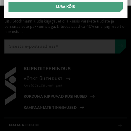
LUBA KÕIK
UUDISKIRI
Liitu Stockmanni uudiskirjaga, et olla kursis värskete uudiste ja
personaalsete pakkumistega. Liitudes saad ka -10% oma järgmiselt e-
poe ostult.
KLIENDITEENINDUS
VÕTKE ÜHENDUST
+372 6339539(pvm/mpm)
KORDUMA KIPPUVAD KÜSIMUSED
KAMPAANIATE TINGIMUSED
NÄITA ROHKEM