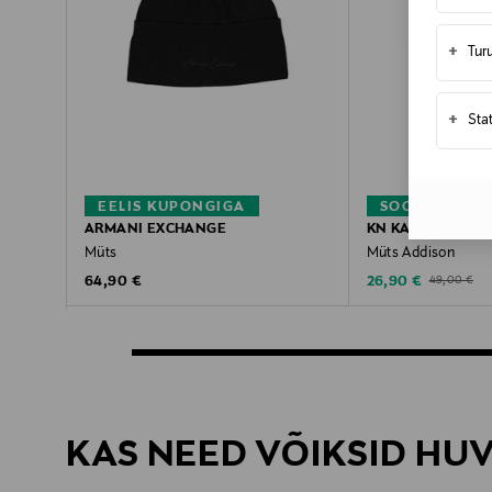
+
Tur
+
Sta
EELIS KUPONGIGA
SOODUSTUS 
ARMANI EXCHANGE
KN KATI NIEMI
Müts
Müts Addison
Original Price
Discounted Price
Original Pric
64,90 €
26,90 €
49,00 €
KAS NEED VÕIKSID HU