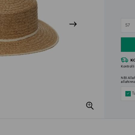
n
57
n
K
Kontrolli
NB! Alla
allahinn
T