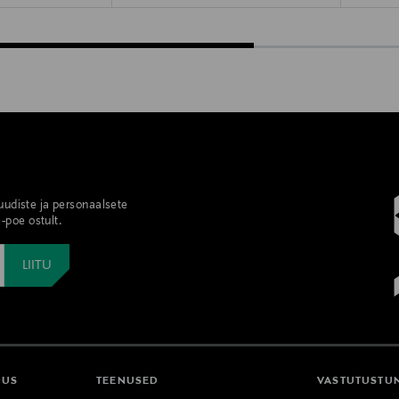
 uudiste ja personaalsete
-poe ostult.
DUS
TEENUSED
VASTUTUSTU