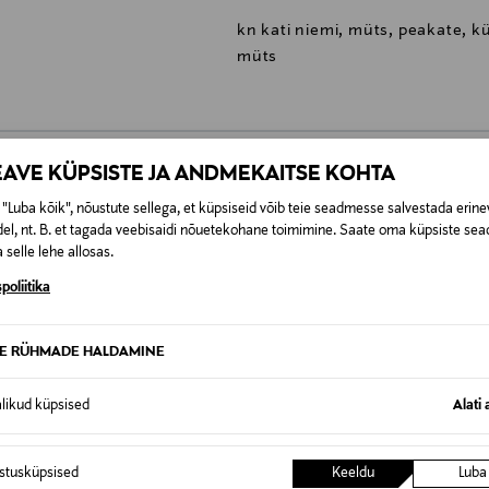
kn kati niemi, müts, peakate, kü
müts
EAVE KÜPSISTE JA ANDMEKAITSE KOHTA
0,00 €
"Luba kõik", nõustute sellega, et küpsiseid võib teie seadmesse salvestada erine
el, nt. B. et tagada veebisaidi nõuetekohane toimimine. Saate oma küpsiste sead
SID KA
 selle lehe allosas.
0,00 € – 4,90 €
se
poliitika
TE RÜHMADE HALDAMINE
alikud küpsised
Alati 
istusküpsised
Keeldu
Luba