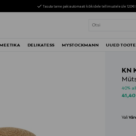
Tasuta tarne pakiautomaati kõikidele tellimustele üle 120€!
MEETIKA
DELIKATESS
MYSTOCKMANN
UUED TOOT
KN 
Müts
40% al
Disco
41,40
Vali
Vär