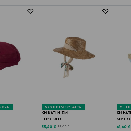
GIGA
SOODUSTUS 40%
SOO
KN KATI NIEMI
KN KAT
n
Curna müts
Müts Ka
Discounted Price
Discoun
Original Price
35,40 €
41,40 €
59,00 €