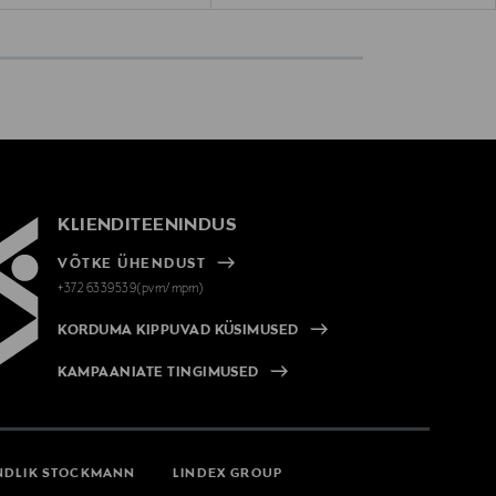
KLIENDITEENINDUS
VÕTKE ÜHENDUST
+372 6339539(pvm/mpm)
KORDUMA KIPPUVAD KÜSIMUSED
KAMPAANIATE TINGIMUSED
NDLIK STOCKMANN
LINDEX GROUP