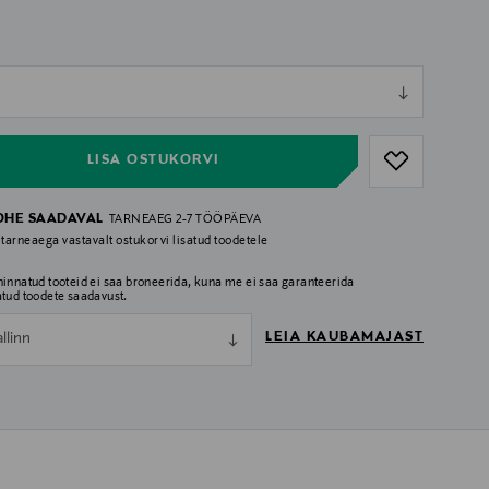
ull
ull
LISA OSTUKORVI
OHE SAADAVAL
TARNEAEG 2-7 TÖÖPÄEVA
 tarneaega vastavalt ostukorvi lisatud toodetele
hinnatud tooteid ei saa broneerida, kuna me ei saa garanteerida
atud toodete saadavust.
LEIA KAUBAMAJAST
allinn