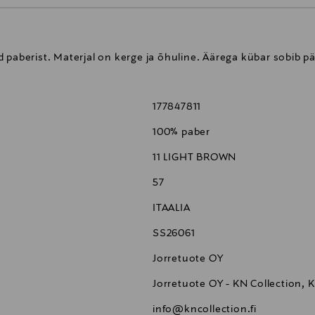
 paberist. Materjal on kerge ja õhuline. Äärega kübar sobib p
177847811
100% paber
11 LIGHT BROWN
57
ITAALIA
SS26061
Jorretuote OY
Jorretuote OY - KN Collection, 
info@kncollection.fi