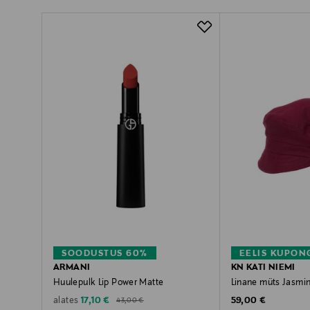
SOODUSTUS 60%
EELIS KUPON
ARMANI
KN KATI NIEMI
Huulepulk Lip Power Matte
Linane müts Jasmi
Original Price
Discounted Price
Original Price
17,10 €
59,00 €
alates
43,00 €