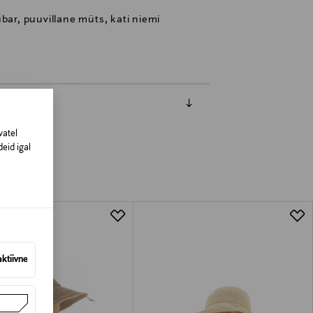
bar, puuvillane müts, kati niemi
vatel
eid igal
aktiivne