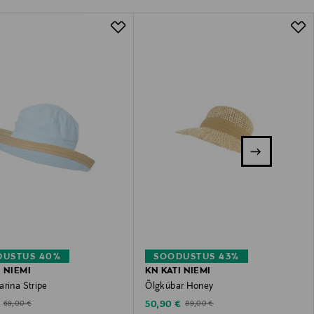
DUSTUS 40%
SOODUSTUS 43%
I NIEMI
KN KATI NIEMI
arina Stripe
Õlgkübar Honey
ted Price
Discounted Price
Original Price
Original Price
50,90 €
69,00 €
89,00 €