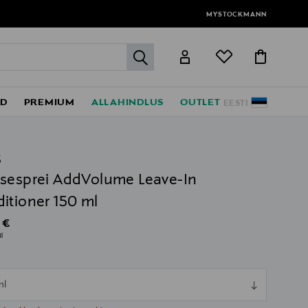
MYSTOCKMANN
label.header.go
ED
PREMIUM
ALLAHINDLUS
OUTLET
EESTI
S
sesprei AddVolume Leave-In
itioner 150 ml
al Price
 €
l
ml
ull