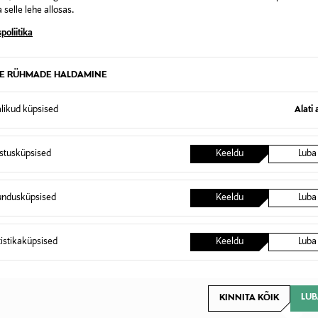
 selle lehe allosas.
poliitika
ksesprei tihendab ja tugevdab õhukesi juukseid.
TE RÜHMADE HALDAMINE
132679907
alikud küpsised
Alati 
Juustesse jäetav hooldussprei
150 ml
istusküpsised
Keeldu
Luba
117014
undusküpsised
Keeldu
Luba
Kao Finland Oy
Unioninkatu 24, 00130, Helsinki
tistikaküpsised
Keeldu
Luba
asiakaspalvelu@kao.com
Palsam
LUB
KINNITA KÕIK