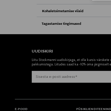
Kohaletoimetamise viisid
Kättesaamine poest
Tagastamise tingimused
Teil on õigus toodetega tutvuda ja põhjus
Tarnimine pakiautomaati või postkontoris
saab neid tagastada ainult avamata pakend
E-POE TAGASTUSED
UUDISKIRI
Liitu Stockmanni uudiskirjaga, et olla kursis värskete
pakkumistega. Liitudes saad ka -10% oma järgmiselt e
E-POOD
PÜSIKLIENDITEENIN