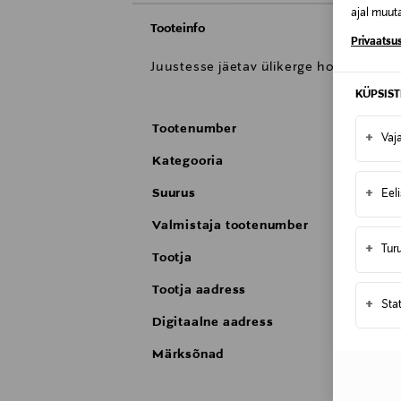
ajal muuta
Tooteinfo
Privaatsus
Juustesse jäetav ülikerge hooldav juu
KÜPSIS
Tootenumber
+
Vaj
Kategooria
+
Suurus
Eel
Valmistaja tootenumber
+
Tur
Tootja
Tootja aadress
+
Sta
Digitaalne aadress
Märksõnad