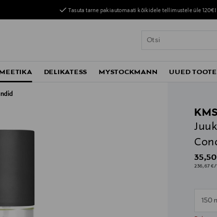
Tasuta tarne pakiautomaati kõikidele tellimustele üle 120€!
MEETIKA
DELIKATESS
MYSTOCKMANN
UUED TOOT
ndid
KM
Juuk
Cond
Origin
35,50
236,67 €/1
150 
n