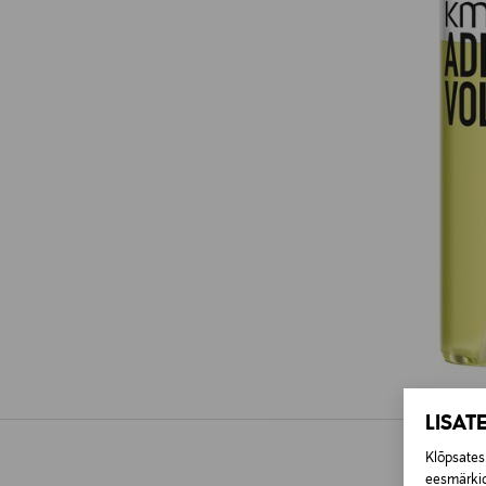
LISAT
Klõpsates 
eesmärkid