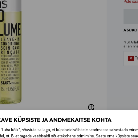
n
Pole sa
ASUKOH
NB! Alla
allahinn
T
EAVE KÜPSISTE JA ANDMEKAITSE KOHTA
"Luba kõik", nõustute sellega, et küpsiseid võib teie seadmesse salvestada erine
el, nt. B. et tagada veebisaidi nõuetekohane toimimine. Saate oma küpsiste sead