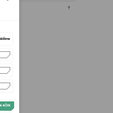
aktiivne
, Finland
A KÕIK