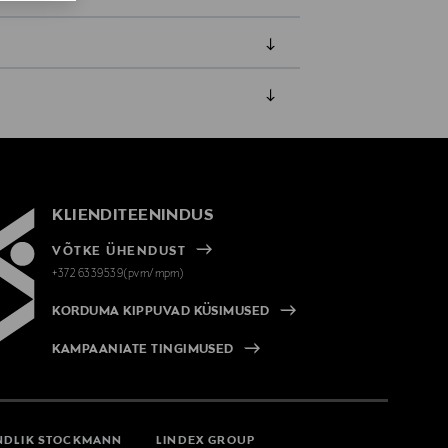
amisest. Suletud pakendis toodete puhul
vad olema avamata originaalpakendis.
KLIENDITEENINDUS
VÕTKE ÜHENDUST
+372 6339539(pvm/mpm)
KORDUMA KIPPUVAD KÜSIMUSED
KAMPAANIATE TINGIMUSED
NDLIK STOCKMANN
LINDEX GROUP