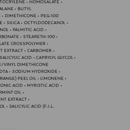
OCTOCRYLENE • HOMOSALATE •
ALANE • BUTYL
 DIMETHICONE • PEG-100
E • SILICA • OCTYLDODECANOL •
OL • PALMITIC ACID •
RBONATE • STEARETH-100 •
YLATE CROSSPOLYMER •
 EXTRACT • CARBOMER •
LICYLIC ACID • CAPRYLYL GLYCOL •
E/VINYL DIMETHICONE
DTA • SODIUM HYDROXIDE •
ANGE) PEEL OIL • LIMONENE •
NIC ACID • MYRISTIC ACID •
RMINT OIL •
T EXTRACT •
 • SALICYLIC ACID (F.I.L.