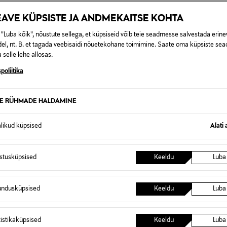
Loreal Finland Oy
EAVE KÜPSISTE JA ANDMEKAITSE KOHTA
Keilaranta 13 A, 02150, Espoo, F
"Luba kõik", nõustute sellega, et küpsiseid võib teie seadmesse salvestada erine
neuvonta@loreal.com
el, nt. B. et tagada veebisaidi nõuetekohane toimimine. Saate oma küpsiste sead
 selle lehe allosas.
Kiehl's, kosteusvoide, kosteusvo
poliitika
kasvoille
TE RÜHMADE HALDAMINE
alikud küpsised
Alati 
0,00 €
istusküpsised
Keeldu
Luba
t esitamata lepingust taganeda 30 päeva jooksul alates kauba kättesa
0,00 € – 4,90 €
se
is. Tagastatavad suletud pakendis kosmeetika- ja loodustooted pea
SID KA
undusküpsised
Keeldu
Luba
tistikaküpsised
Keeldu
Luba