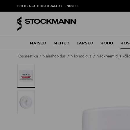
POED JA LAHTIOLEKUAJAD
TEENUSED
NAISED
MEHED
LAPSED
KODU
KOS
Kosmeetika
Nahahooldus
Näohooldus
Näokreemid ja -õli