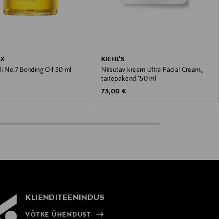
EX
KIEHL'S
i No.7 Bonding Oil 30 ml
Niisutav kreem Ultra Facial Cream,
täitepakend 150 ml
 Price
€
Original Price
73,00 €
KLIENDITEENINDUS
VÕTKE ÜHENDUST