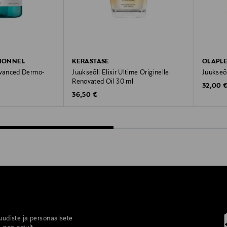
SIONNEL
KERASTASE
OLAPL
vanced Dermo-
Juukseõli Elixir Ultime Originelle
Juukseõl
Renovated Oil 30 ml
Original
32,00 
Original Price
36,50 €
 uudiste ja personaalsete