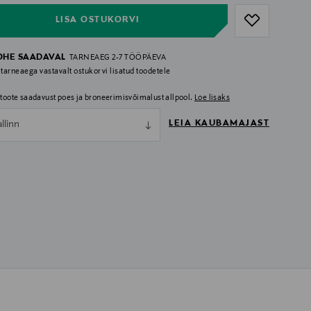
LISA OSTUKORVI
OHE SAADAVAL
TARNEAEG 2-7 TÖÖPÄEVA
 tarneaega vastavalt ostukorvi lisatud toodetele
i toote saadavust poes ja broneerimisvõimalust allpool.
Loe lisaks
LEIA KAUBAMAJAST
allinn