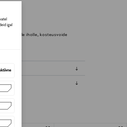
inland
vatel
eid igal
ide kuivalle iholle, kosteusvoide
aktiivne
amisest. Suletud pakendis toodete puhul
vad olema avamata originaalpakendis.