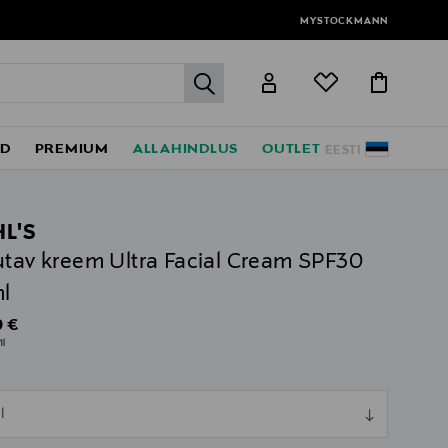
MYSTOCKMANN
label.header.go
ED
PREMIUM
ALLAHINDLUS
OUTLET
EESTI
HL'S
utav kreem Ultra Facial Cream SPF30
l
al Price
 €
1l
ull
l
ull