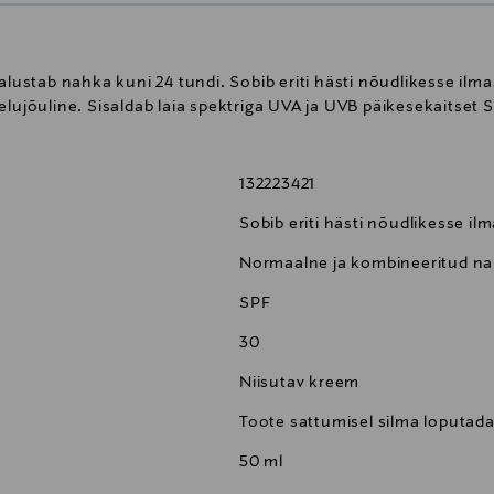
aalustab nahka kuni 24 tundi. Sobib eriti hästi nõudlikesse il
elujõuline. Sisaldab laia spektriga UVA ja UVB päikesekaitset 
132223421
Sobib eriti hästi nõudlikesse i
Normaalne ja kombineeritud n
SPF
30
Niisutav kreem
Toote sattumisel silma loputad
50 ml