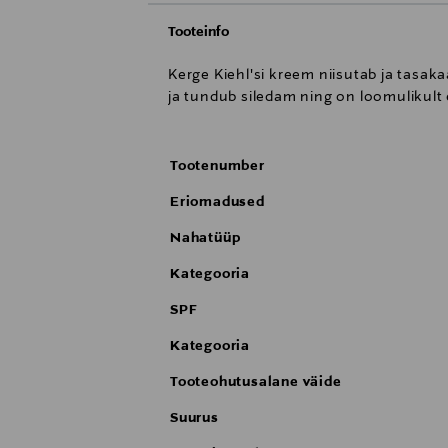
Tooteinfo
Kerge Kiehl'si kreem niisutab ja tasak
ja tundub siledam ning on loomulikult 
Tootenumber
Eriomadused
Nahatüüp
Kategooria
SPF
Kategooria
Tooteohutusalane väide
Suurus