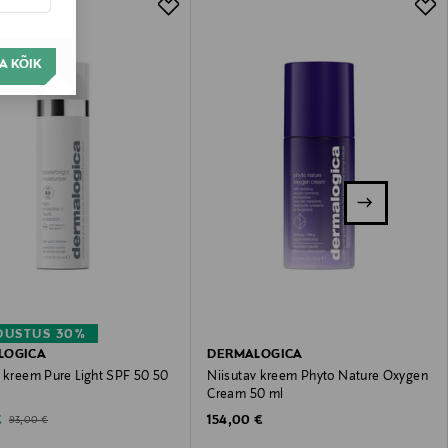
A KÕIK
DUSTUS 30%
LOGICA
DERMALOGICA
v kreem Pure Light SPF 50 50
Niisutav kreem Phyto Nature Oxygen
Cream 50 ml
ted Price
Original Price
Original Price
€
154,00 €
93,00 €