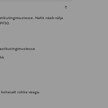
mastikutingimustesse. Nahk näeb välja
SPF30.
lmastikutingimustesse
ahk
a koheselt rohke veega.