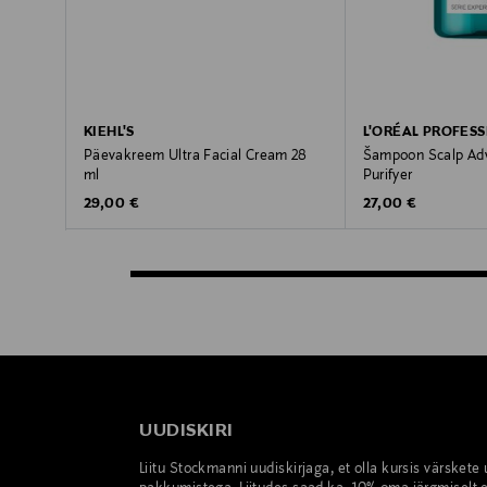
KIEHL'S
L'ORÉAL PROFES
Päevakreem Ultra Facial Cream 28
Šampoon Scalp Ad
ml
Purifyer
Original Price
Original Price
29,00 €
27,00 €
UUDISKIRI
Liitu Stockmanni uudiskirjaga, et olla kursis värskete