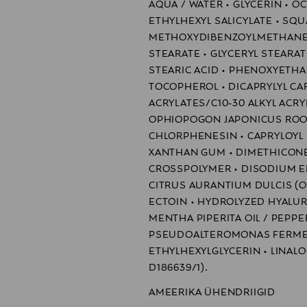
AQUA / WATER • GLYCERIN • 
ETHYLHEXYL SALICYLATE • SQU
METHOXYDIBENZOYLMETHANE •
STEARATE • GLYCERYL STEARAT
STEARIC ACID • PHENOXYETHAN
TOCOPHEROL • DICAPRYLYL CA
ACRYLATES/C10-30 ALKYL ACR
OPHIOPOGON JAPONICUS ROOT
CHLORPHENESIN • CAPRYLOYL SA
XANTHAN GUM • DIMETHICON
CROSSPOLYMER • DISODIUM E
CITRUS AURANTIUM DULCIS (OR
ECTOIN • HYDROLYZED HYALURO
MENTHA PIPERITA OIL / PEPPE
PSEUDOALTEROMONAS FERMEN
ETHYLHEXYLGLYCERIN • LINALOOL
D186639/1).
AMEERIKA ÜHENDRIIGID