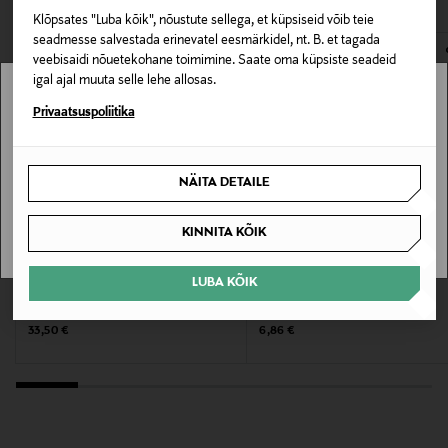
Suurus
Klõpsates "Luba kõik", nõustute sellega, et küpsiseid võib teie
E-POE TAGASTUSED
seadmesse salvestada erinevatel eesmärkidel, nt. B. et tagada
200 ml
veebisaidi nõuetekohane toimimine. Saate oma küpsiste seadeid
igal ajal muuta selle lehe allosas.
Valmistaja tootenumber
Stockmann pole Sinu riigis saadaval.
Privaatsuspoliitika
7310181520116
Sinu riiki ei ole kohaletoimetamine saadaval.
Tootja
NÄITA DETAILE
SAAN ARU
Valkoinen Risti Oy
KINNITA KÕIK
Tootja aadress
LUBA KÕIK
WELLA SYSTEM PROFESSIONAL
KLIPPOTEKET
Valkoinen Risti Oy, Linnanherrankuja 4, 00950
Palsam Repair Conditioner 200 ml
Palsam Silver Line 200 ml
Helsinki, Finland
Original Price
Original Price
33,50 €
6,86 €
Digitaalne aadress
info@valkri.fi