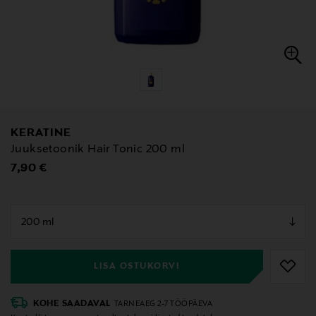
KERATINE
Juuksetoonik Hair Tonic 200 ml
Original Price
7,90 €
null
null
LISA OSTUKORVI
KOHE SAADAVAL
TARNEAEG 2-7 TÖÖPÄEVA