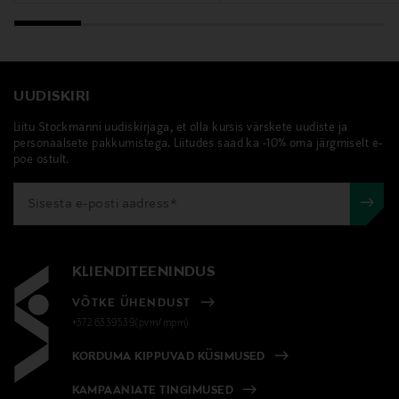
UUDISKIRI
Liitu Stockmanni uudiskirjaga, et olla kursis värskete uudiste ja
personaalsete pakkumistega. Liitudes saad ka -10% oma järgmiselt e-
poe ostult.
KLIENDITEENINDUS
VÕTKE ÜHENDUST
+372 6339539(pvm/mpm)
KORDUMA KIPPUVAD KÜSIMUSED
KAMPAANIATE TINGIMUSED