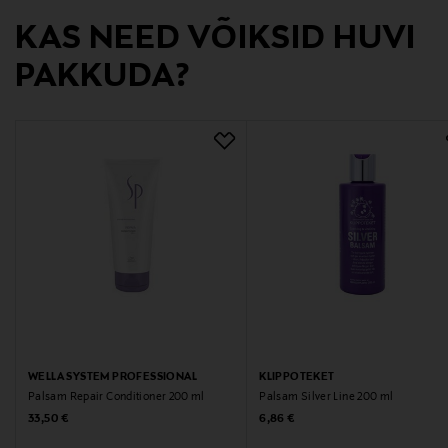
KAS NEED VÕIKSID HUVI
PAKKUDA?
WELLA SYSTEM PROFESSIONAL
KLIPPOTEKET
Palsam Repair Conditioner 200 ml
Palsam Silver Line 200 ml
Original Price
Original Price
33,50 €
6,86 €