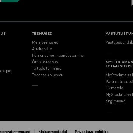
DUS
TEENUSED
VASTUTUSTU
Meie teenused
Vastutustundli
Ärikliendile
Personaalne moenõustamine
Õmblusteenus
MYSTOCKMA
LOJAALSUSP
Toitude tellimine
kuajad
Toodete kojuvedu
MyStockmann l
Partnerite so
liikmetele
MyStockmann l
tingimused
epingutingimused
Maksemeetodid
Privaatsus-poliitika