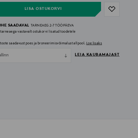
LISA OSTUKORVI
OHE SAADAVAL
TARNEAEG 2-7 TÖÖPÄEVA
 tarneaega vastavalt ostukorvi lisatud toodetele
i toote saadavust poes ja broneerimisvõimalust allpool.
Loe lisaks
LEIA KAUBAMAJAST
allinn