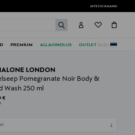
MYSTOCKMANN
label.header.go
ED
PREMIUM
ALLAHINDLUS
OUTLET
EESTI
MALONE LONDON
lseep Pomegranate Noir Body &
d Wash 250 ml
al Price
 €
l
ull
ml
ull