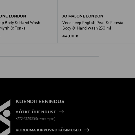
LONE LONDON
JO MALONE LONDON
ep Body & Hand Wash
Vedelseep English Pear & Freesia
 Myrrh & Tonka
Body & Hand Wash 250 ml
 Price
Original Price
€
44,00 €
KLIENDITEENINDUS
VÕTKE ÜHENDUST
+372 6339539(pvm/mpm)
KORDUMA KIPPUVAD KÜSIMUSED