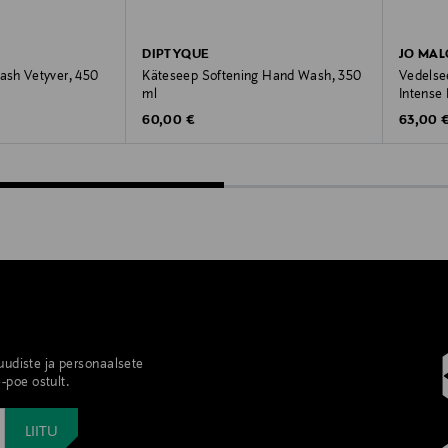
DIPTYQUE
JO MA
sh Vetyver, 450
Käteseep Softening Hand Wash, 350
Vedelse
ml
Intense
Original Price
Original
60,00 €
63,00 
 uudiste ja personaalsete
-poe ostult.