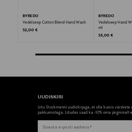
BYREDO
BYREDO
Vedelseep Cotton Blend Hand Wash
Vedelseep Hand Wa
ml
Original Price
52,00 €
Original Price
53,00 €
UUDISKIRI
Liitu Stockmanni uudiskirjaga, et olla kursis värskete
pakkumistega. Liitudes saad ka -10% oma järgmiselt e