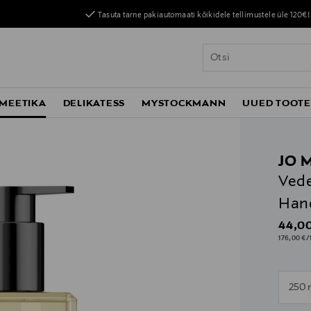
Tasuta tarne pakiautomaati kõikidele tellimustele üle 120€!
MEETIKA
DELIKATESS
MYSTOCKMANN
UUED TOOT
JO 
Vede
Han
Origin
44,00
176,00 €/1
n
250 
n