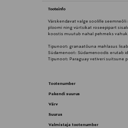
Tooteinfo
Värskendavat valge soolille seemneõli
ploomi ning vürtsikat roseepipart sisa
koostis muutub nahal pehmeks vahuks 
Tipunoot: granaatõuna mahlasus lisab
Südamenoot: Südamenoodis erutab idama
Tipunoot: Paraguay vetiveri suitsune p
Kuidas kasutada?
Kandke väike kogus käteseepi niisketel
Tootenumber
LOO OMA TÄIUSLIK LÕHNAPAAR.
Pakendi suurus
Saad luua oma Jo Malone London lõhn
kehakreemidega. Lõhn ei pea tingimat
Värv
Pomegranate Noir ja Lime Basil & Man
Suurus
Värske nagu hommikuste kastepiiskadeg
lõhnapaari, kus värsked tsitruselise
Valmistaja tootenumber