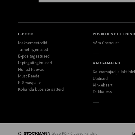
E-POOD
PÜSIKLIENDITEENIN
Maksemeetodid
Võta ühendust
Tarnetingimused
E-poe tagastused
Lepingutingimused
KAUBAMAJAD
Hullud Päevad
Kaubamajad ja lahtiole
Must Reede
Uudised
E-Smaspäev
Kinkekaart
Kohanda küpsiste sätteid
Delikatess
©
2026 Kõik õigused kaitstud
L