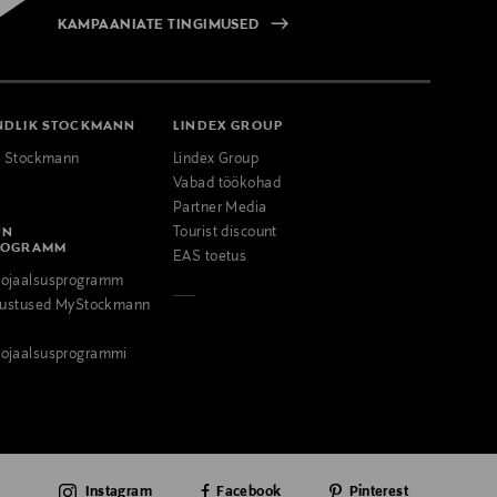
KAMPAANIATE TINGIMUSED
NDLIK STOCKMANN
LINDEX GROUP
k Stockmann
Lindex Group
Vabad töökohad
Partner Media
NN
Tourist discount
ROGRAMM
EAS toetus
ojaalsusprogramm
odustused MyStockmann
ojaalsusprogrammi
Instagram
Facebook
Pinterest