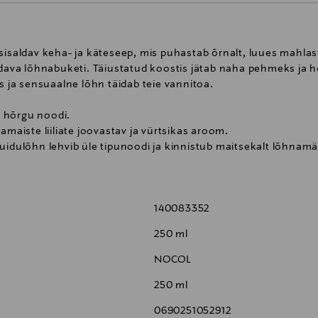
 sisaldav keha- ja käteseep, mis puhastab õrnalt, luues mahla
ldava lõhnabuketi. Täiustatud koostis jätab naha pehmeks ja h
ja sensuaalne lõhn täidab teie vannitoa.
 hõrgu noodi.
iste liiliate joovastav ja vürtsikas aroom.
uidulõhn lehvib üle tipunoodi ja kinnistub maitsekalt lõhnamä
e kätele, ajage vahule ja loputage hoolikalt.
140083352
250 ml
abuketi, kombineerides parfüüme brändi kehalõhnade, kätese
a olema sama, vaid saad luua oma isikliku lõhnabuketi. Pro
NOCOL
darin
250 ml
a kaetud muru. Granaatõuna, sidrunbasiiliku ja mandariini k
d segunevad mahlaste aroomidega.
0690251052912