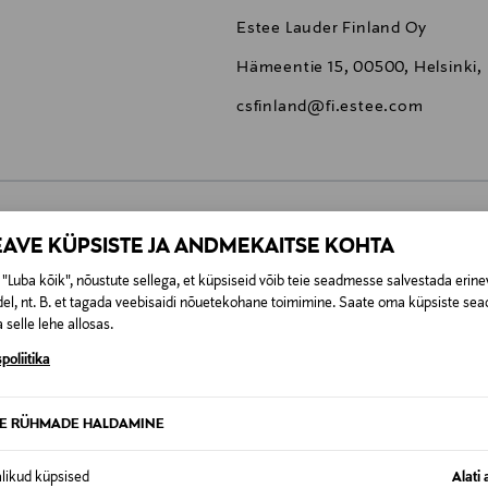
na ja 154 aroomid loovad peene puiduse lõhnapaari, mida vä
Estee Lauder Finland Oy
Hämeentie 15, 00500, Helsinki,
csfinland@fi.estee.com
EAVE KÜPSISTE JA ANDMEKAITSE KOHTA
0,00 €
"Luba kõik", nõustute sellega, et küpsiseid võib teie seadmesse salvestada erine
t esitamata lepingust taganeda 30 päeva jooksul alates kauba kättesa
el, nt. B. et tagada veebisaidi nõuetekohane toimimine. Saate oma küpsiste sead
0,00 € – 4,90 €
se
 selle lehe allosas.
is. Tagastatavad suletud pakendis kosmeetika- ja loodustooted pea
SID KA
poliitika
TE RÜHMADE HALDAMINE
alikud küpsised
Alati 