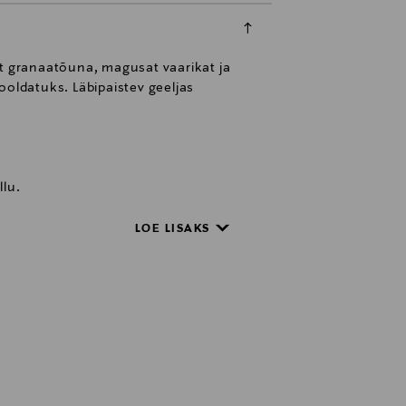
st granaatõuna, magusat vaarikat ja
ooldatuks. Läbipaistev geeljas
llu.
LOE LISAKS
epide, kreemide ning
ovi oma lemmikkombinatsioone:
ooslus loob mõrkja, atraktiivse